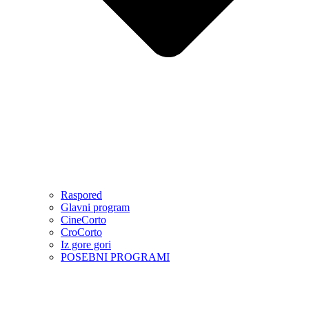
Raspored
Glavni program
CineCorto
CroCorto
Iz gore gori
POSEBNI PROGRAMI