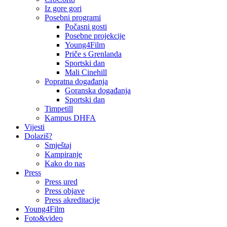
Iz gore gori
Posebni programi
Počasni gosti
Posebne projekcije
Young4Film
Priče s Grenlanda
Sportski dan
Mali Cinehill
Popratna događanja
Goranska događanja
Sportski dan
Timpetill
Kampus DHFA
Vijesti
Dolaziš?
Smještaj
Kampiranje
Kako do nas
Press
Press ured
Press objave
Press akreditacije
Young4Film
Foto&video