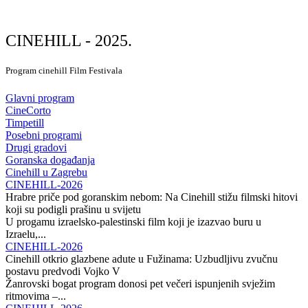
CINEHILL - 2025.
Program cinehill Film Festivala
Glavni program
CineCorto
Timpetill
Posebni programi
Drugi gradovi
Goranska događanja
Cinehill u Zagrebu
CINEHILL-2026
Hrabre priče pod goranskim nebom: Na Cinehill stižu filmski hitovi
koji su podigli prašinu u svijetu
U progamu izraelsko-palestinski film koji je izazvao buru u
Izraelu,...
CINEHILL-2026
Cinehill otkrio glazbene adute u Fužinama: Uzbudljivu zvučnu
postavu predvodi Vojko V
Žanrovski bogat program donosi pet večeri ispunjenih svježim
ritmovima –...