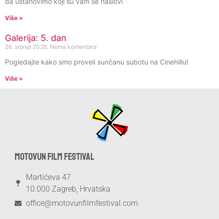
da ustanovimo koji su vam se naslovi
Više »
Galerija: 5. dan
26. srpnja 2026.
Nema komentara
Pogledajte kako smo proveli sunčanu subotu na Cinehillu!
Više »
MOTOVUN FILM FESTIVAL
Martićeva 47
10.000 Zagreb, Hrvatska
office@motovunfilmfestival.com