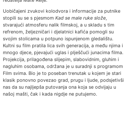
Uobičajeni zvukovi kolodvora i informacije za putnike
stopili su se s pjesmom
Kad se male ruke slože
,
stvarajući atmosferu nalik filmskoj, a u skladu s tim
refrenom, željezničari i djelatnici kafića pomogli su
svojim stolicama u potpuno ispunjenom gledalištu.
Kultni su film pratila lica svih generacija, a među njima i
mnogo djece, pjevajući uglas i plješčući junacima filma.
Projekcija, prilagođena slijepim, slabovidnim, gluhim i
nagluhim osobama, održana je u suradnji s programom
Film svima. Bio je to poseban trenutak u kojem je stari
klasik ponovno povezao grad, prugu i ljude, podsjetivši
nas da su najljepša putovanja ona koja se odvijaju u
našoj mašti, čak i kada nigdje ne putujemo.