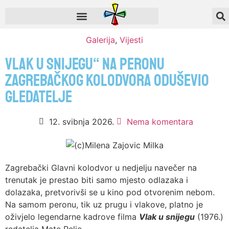
Galerija
,
Vijesti
Vlak u snijegu“ na peronu
zagrebačkog kolodvora oduševio
gledatelje
12. svibnja 2026.
Nema komentara
Zagrebački Glavni kolodvor u nedjelju navečer na
trenutak je prestao biti samo mjesto odlazaka i
dolazaka, pretvorivši se u kino pod otvorenim nebom.
Na samom peronu, tik uz prugu i vlakove, platno je
oživjelo legendarne kadrove filma
Vlak u snijegu
(1976.)
redatelja Mate Relje.