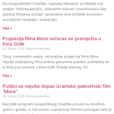
Na ovogodišnjem Cinehillu, nagradu Maverick za filmaše koji
svojom “individualnošću, slobodnim duhom i inovativnošću šire
granice filmskog izričaja” opravdano smo dodijelili švicarsko-
austrijskom redatelju i scenaristu
Više »
Projekcija filma More večeras se premješta u
Kino Golik
26. srpnja 2026.
Nema komentara
Zbog vremenskih uvjeta, večerašnja projekcija filma More,
najviše ocijenjenog filma prema glasovima publike, premješta se
iz Kina pod branom u Kino Golik (Franje Račkog 19).
Više »
Publici se najviše dopao izraelsko-palestinski film
“More”
26. srpnja 2026.
Nema komentara
Raznoliki programi ovogodišnjeg Cinehilla privukli su mnoštvo
gošća i gostiju, a naš sustav ocjenjivanja filmova pomogao nam je