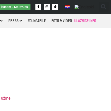
o jednom u Motovunu
PRESS
Young4Film
FOTO & VIDEO
Ulaznice info
Fužine.