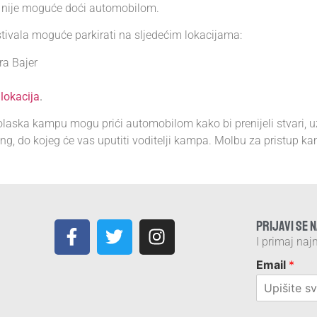
a nije moguće doći automobilom.
tivala moguće parkirati na sljedećim lokacijama:
ra Bajer
 lokacija
.
dolaska kampu mogu prići automobilom kako bi prenijeli stvari, 
ng, do kojeg će vas uputiti voditelji kampa. Molbu za pristup k
PRIJAVI SE 
I primaj najn
Email
*