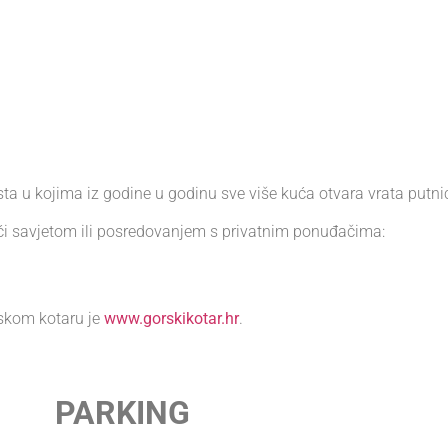
esta u kojima iz godine u godinu sve više kuća otvara vrata putn
i savjetom ili posredovanjem s privatnim ponuđačima:
skom kotaru je
www.gorskikotar.hr
.
PARKING