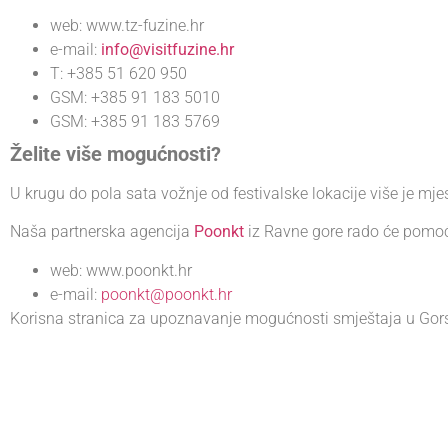
web: www.tz-fuzine.hr
e-mail:
info@visitfuzine.hr
T: +385 51 620 950
GSM: +385 91 183 5010
GSM: +385 91 183 5769
Želite više mogućnosti?
U krugu do pola sata vožnje od festivalske lokacije više je mj
Naša partnerska agencija
Poonkt
iz Ravne gore rado će pomoć
web: www.poonkt.hr
e-mail:
poonkt@poonkt.hr
Korisna stranica za upoznavanje mogućnosti smještaja u Gor