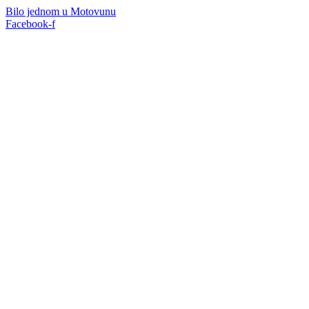
Idi
Bilo jednom u Motovunu
na
Facebook-f
sadržaj