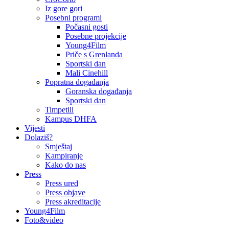
Iz gore gori
Posebni programi
Počasni gosti
Posebne projekcije
Young4Film
Priče s Grenlanda
Sportski dan
Mali Cinehill
Popratna događanja
Goranska događanja
Sportski dan
Timpetill
Kampus DHFA
Vijesti
Dolaziš?
Smještaj
Kampiranje
Kako do nas
Press
Press ured
Press objave
Press akreditacije
Young4Film
Foto&video