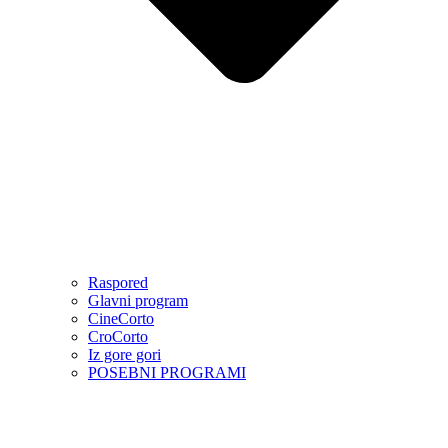
Raspored
Glavni program
CineCorto
CroCorto
Iz gore gori
POSEBNI PROGRAMI