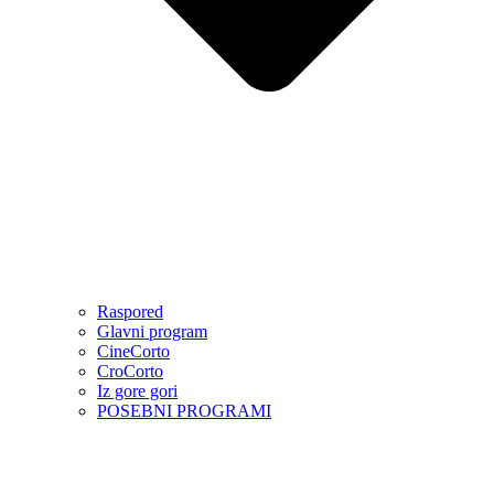
Raspored
Glavni program
CineCorto
CroCorto
Iz gore gori
POSEBNI PROGRAMI