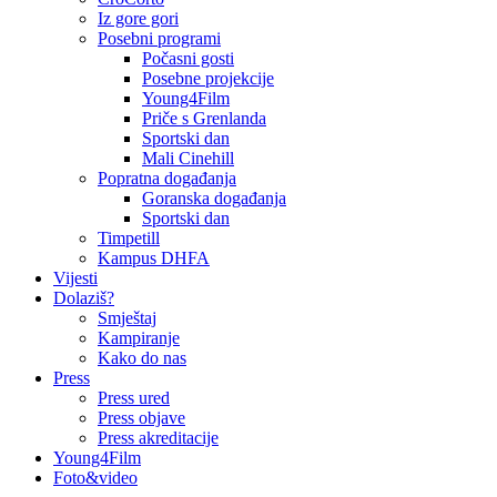
Iz gore gori
Posebni programi
Počasni gosti
Posebne projekcije
Young4Film
Priče s Grenlanda
Sportski dan
Mali Cinehill
Popratna događanja
Goranska događanja
Sportski dan
Timpetill
Kampus DHFA
Vijesti
Dolaziš?
Smještaj
Kampiranje
Kako do nas
Press
Press ured
Press objave
Press akreditacije
Young4Film
Foto&video