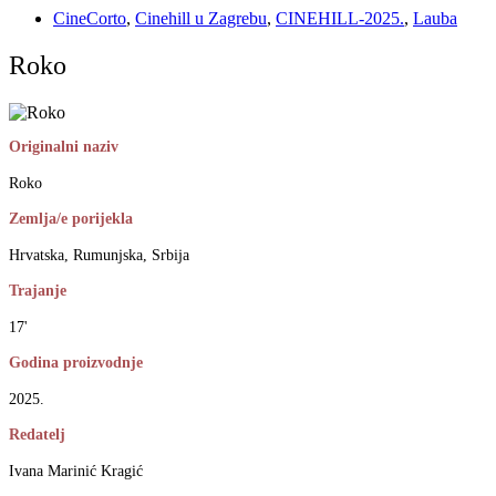
CineCorto
,
Cinehill u Zagrebu
,
CINEHILL-2025.
,
Lauba
Roko
Originalni naziv
Roko
Zemlja/e porijekla
Hrvatska, Rumunjska, Srbija
Trajanje
17'
Godina proizvodnje
2025.
Redatelj
Ivana Marinić Kragić