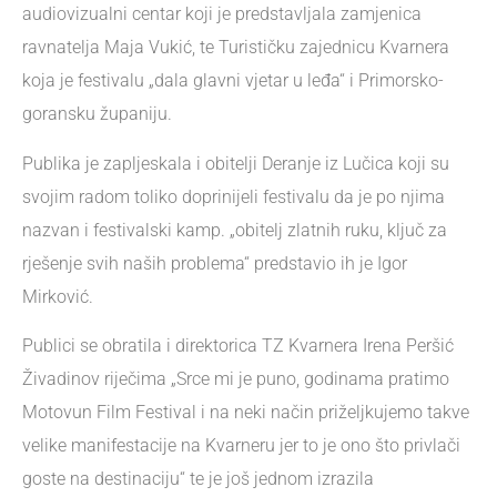
audiovizualni centar koji je predstavljala zamjenica
ravnatelja Maja Vukić, te Turističku zajednicu Kvarnera
koja je festivalu „dala glavni vjetar u leđa“ i Primorsko-
goransku županiju.
Publika je zapljeskala i obitelji Deranje iz Lučica koji su
svojim radom toliko doprinijeli festivalu da je po njima
nazvan i festivalski kamp. „obitelj zlatnih ruku, ključ za
rješenje svih naših problema“ predstavio ih je Igor
Mirković.
Publici se obratila i direktorica TZ Kvarnera Irena Peršić
Živadinov riječima „Srce mi je puno, godinama pratimo
Motovun Film Festival i na neki način priželjkujemo takve
velike manifestacije na Kvarneru jer to je ono što privlači
goste na destinaciju“ te je još jednom izrazila