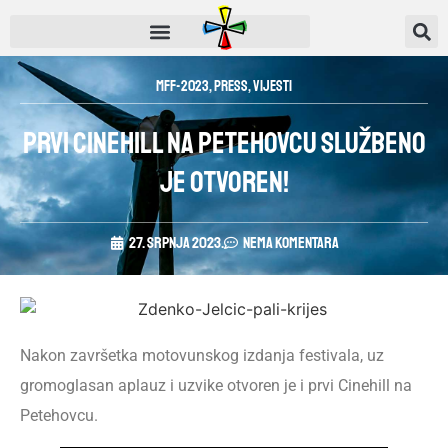
MFF-2023
,
Press
,
Vijesti
Prvi Cinehill na Petehovcu službeno
je otvoren!
27. srpnja 2023.
Nema komentara
Nakon završetka motovunskog izdanja festivala, uz
gromoglasan aplauz i uzvike otvoren je i prvi Cinehill na
Petehovcu.