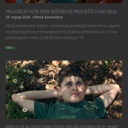
Projekcija filma More večeras se premješta u Kino Golik
26. srpnja 2026.
Nema komentara
Zbog vremenskih uvjeta, večerašnja projekcija filma More, najviše
ocijenjenog filma prema glasovima publike, premješta se iz Kina
pod branom u Kino Golik (Franje Račkog 19).
Više »
Publici se najviše dopao izraelsko-palestinski film “More”