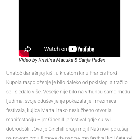
Video by Kristina Macuka & Sanja Pađen
Unatoč današnjoj kiši, u krcatom kinu Francis Ford
Kupola raspoloženje je bilo daleko od pokislog, a tražilo
se i sjedalo više. Veselje nije bilo na vrhuncu samo među
ljudima, svoje oduševljenje pokazala je i mezimica
festivala, kujica Marta i tako neslužbeno otvorila
manifestaciju – jer Cinehill je festival gdje su svi
dobrodošli. „Ovo je Cinehill dragi moji! Naš novi pokušaj
na novom brdu filmova da napravimo festival koji ćete svi