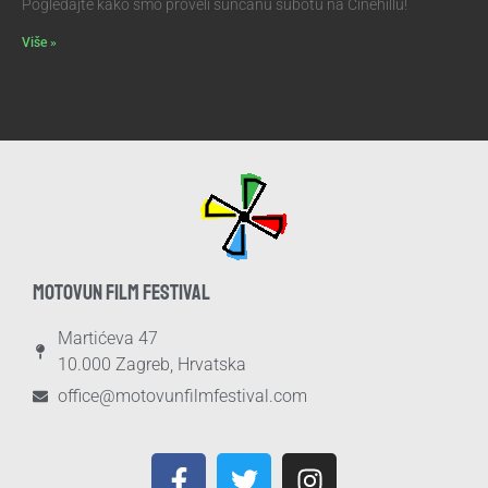
Pogledajte kako smo proveli sunčanu subotu na Cinehillu!
Više »
MOTOVUN FILM FESTIVAL
Martićeva 47
10.000 Zagreb, Hrvatska
office@motovunfilmfestival.com