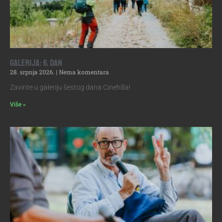
Galerija: 6. dan
28. srpnja 2026.
Nema komentara
Zavirite u galeriju šestog dana Cinehilla!
Više »