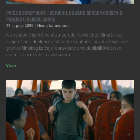
Priča o skromnosti i uspjehu: Edward Berger oduševio
publiku u Rakovu jarku
27. srpnja 2026.
Nema komentara
Na ovogodišnjem Cinehillu, nagradu Maverick za filmaše koji
svojom “individualnošću, slobodnim duhom i inovativnošću šire
granice filmskog izričaja” opravdano smo dodijelili švicarsko-
austrijskom redatelju i scenaristu
Više »