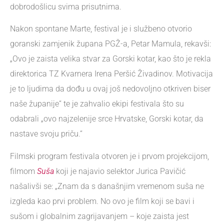
dobrodošlicu svima prisutnima.
Nakon spontane Marte, festival je i službeno otvorio
goranski zamjenik župana PGŽ-a, Petar Mamula, rekavši:
„Ovo je zaista velika stvar za Gorski kotar, kao što je rekla
direktorica TZ Kvarnera Irena Peršić Živadinov. Motivacija
je to ljudima da dođu u ovaj još nedovoljno otkriven biser
naše županije“ te je zahvalio ekipi festivala što su
odabrali „ovo najzelenije srce Hrvatske, Gorski kotar, da
nastave svoju priču.“
Filmski program festivala otvoren je i prvom projekcijom,
filmom
Suša
koji je najavio selektor Jurica Pavičić
našalivši se: „Znam da s današnjim vremenom suša ne
izgleda kao prvi problem. No ovo je film koji se bavi i
sušom i globalnim zagrijavanjem – koje zaista jest