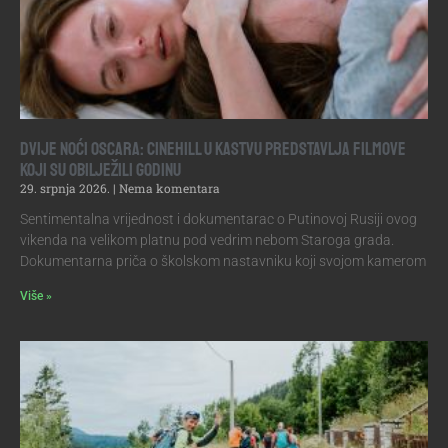
DVIJE NOĆI OSCARA: CINEHILL U KASTVU PREDSTAVLJA FILMOVE
KOJI SU OBILJEŽILI GODINU
29. srpnja 2026.
Nema komentara
Sentimentalna vrijednost i dokumentarac o Putinovoj Rusiji ovog
vikenda na velikom platnu pod vedrim nebom Staroga grada.
Dokumentarna priča o školskom nastavniku koji svojom kamerom
Više »