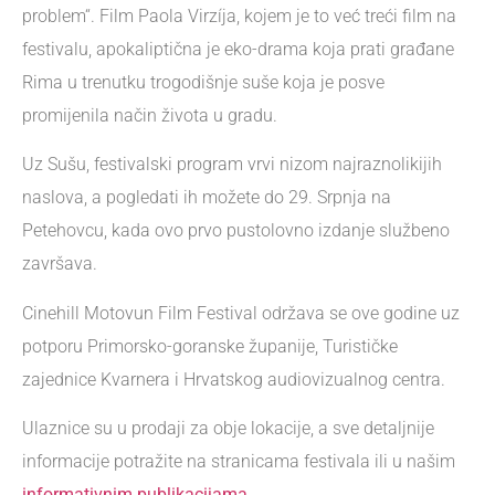
problem“. Film Paola Virzíja, kojem je to već treći film na
festivalu, apokaliptična je eko-drama koja prati građane
Rima u trenutku trogodišnje suše koja je posve
promijenila način života u gradu.
Uz Sušu, festivalski program vrvi nizom najraznolikijih
naslova, a pogledati ih možete do 29. Srpnja na
Petehovcu, kada ovo prvo pustolovno izdanje službeno
završava.
Cinehill Motovun Film Festival održava se ove godine uz
potporu Primorsko-goranske županije, Turističke
zajednice Kvarnera i Hrvatskog audiovizualnog centra.
Ulaznice su u prodaji za obje lokacije, a sve detaljnije
informacije potražite na stranicama festivala ili u našim
informativnim publikacijama
.