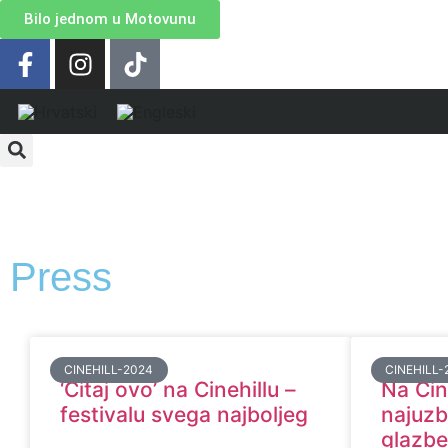
Bilo jednom u Motovunu
Press
CINEHILL-2024
CINEHILL-
‘Čitaj ovo’ na Cinehillu –
Na Cin
festivalu svega najboljeg
najuzb
glazbe