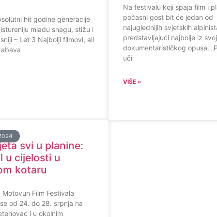
Na festivalu koji spaja film i 
počasni gost bit će jedan od
solutni hit godine generacije
najuglednijih svjetskih alpinist
jistureniju mladu snagu, stižu i
predstavljajući najbolje iz svo
sniji – Let 3 Najbolji filmovi, ali
dokumentarističkog opusa. „P
 zabava
uči
VIŠE »
2024
eta svi u planine:
l u cijelosti u
om kotaru
 Motovun Film Festivala
se od 24. do 28. srpnja na
Petehovac i u okolnim