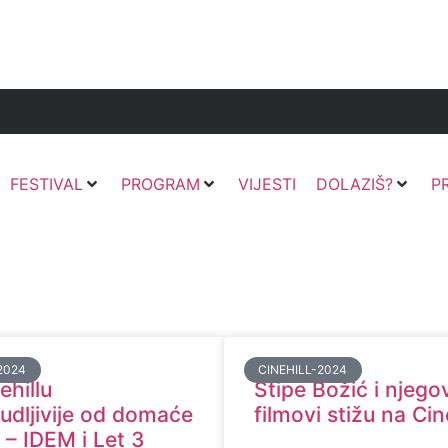
FESTIVAL
PROGRAM
VIJESTI
DOLAZIŠ?
P
2024
CINEHILL-2024
ehillu
Stipe Božić i njego
udljivije od domaće
filmovi stižu na Cin
 – IDEM i Let 3