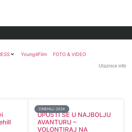
RESS
Young4Film
FOTO & VIDEO
Ulaznice info
CINEHILL-2024
vi
UPUSTI SE U NAJBOLJU
ehill
AVANTURU –
VOLONTIRAJ NA