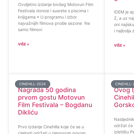
Ovoljetno izdanje bivšeg Motovun Film
Festivala donosi i susrete s piscima i
IDEM je ap
knjigama • U programu i izbor
Z, a uz na
najvažnijih filmova prošle sezone Ne
oni najisku
samo filmovi
i najbolja
VIŠE »
VIŠE »
CINEHILL-2024
CINEHILL-
Nagrada 50 godina
Ovog lj
prvom gostu Motovun
Cinehil
Film Festivala – Bogdanu
Gorsk
Dikliću
Nasljednik
održat će 
Prvo izdanje Cinehilla koje će se u
izletištu 
cijelosti održati u njegovom novom