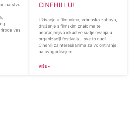
CINEHILLU!
planinarstvo
a,
Uživanje u filmovima, vrhunska zabava,
jeg
druženje s filmskim znalcima te
riroda vas
neprocjenjivo iskustvo sudjelovanja u
organizaciji festivala… sve to nudi
Cinehill zainteresiranima za volontiranje
na ovogodišnjem
VIŠE »