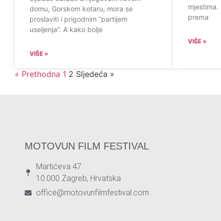
mjestima. 
domu, Gorskom kotaru, mora se
prema
proslaviti i prigodnim “partijem
useljenja”. A kako bolje
VIŠE »
VIŠE »
« Prethodna
1
2
Sljedeća »
MOTOVUN FILM FESTIVAL
Martićeva 47
10.000 Zagreb, Hrvatska
office@motovunfilmfestival.com