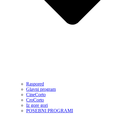
Raspored
Glavni program
CineCorto
CroCorto
Iz gore gori
POSEBNI PROGRAMI