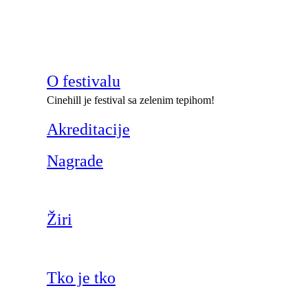
O festivalu
Cinehill je festival sa zelenim tepihom!
Akreditacije
Nagrade
Žiri
Tko je tko