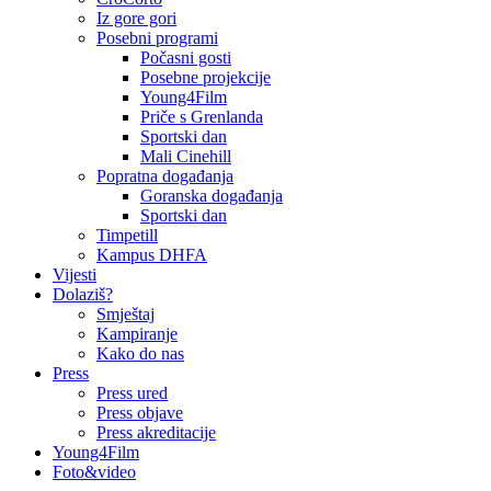
Iz gore gori
Posebni programi
Počasni gosti
Posebne projekcije
Young4Film
Priče s Grenlanda
Sportski dan
Mali Cinehill
Popratna događanja
Goranska događanja
Sportski dan
Timpetill
Kampus DHFA
Vijesti
Dolaziš?
Smještaj
Kampiranje
Kako do nas
Press
Press ured
Press objave
Press akreditacije
Young4Film
Foto&video