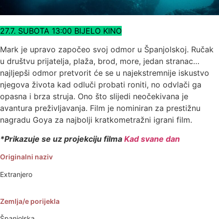
27.7. SUBOTA 13:00 BIJELO KINO
Mark je upravo započeo svoj odmor u Španjolskoj. Ručak
u društvu prijatelja, plaža, brod, more, jedan stranac…
najljepši odmor pretvorit će se u najekstremnije iskustvo
njegova života kad odluči probati roniti, no odvlači ga
opasna i brza struja. Ono što slijedi neočekivana je
avantura preživljavanja. Film je nominiran za prestižnu
nagradu Goya za najbolji kratkometražni igrani film.
*Prikazuje se uz projekciju filma
Kad svane dan
Originalni naziv
Extranjero
Zemlja/e porijekla
Španjolska