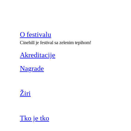
O festivalu
Cinehill je festival sa zelenim tepihom!
Akreditacije
Nagrade
Žiri
Tko je tko