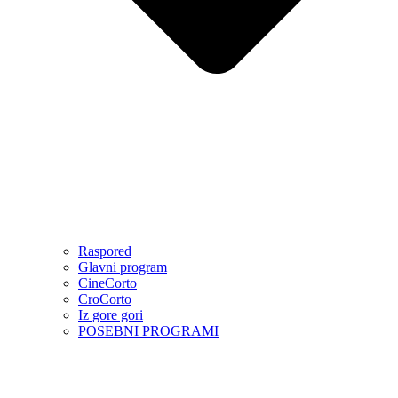
Raspored
Glavni program
CineCorto
CroCorto
Iz gore gori
POSEBNI PROGRAMI