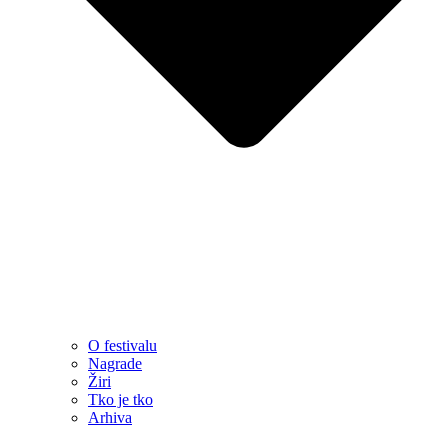
O festivalu
Nagrade
Žiri
Tko je tko
Arhiva