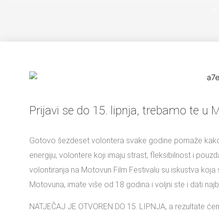
Prijavi se do 15. lipnja, trebamo te u
Gotovo šezdeset volontera svake godine pomaže kako bis
energiju, volontere koji imaju strast, fleksibilnost i pouz
volontiranja na Motovun Film Festivalu su iskustva koja s
Motovuna, imate više od 18 godina i voljni ste i dati naj
NATJEČAJ JE OTVOREN DO 15. LIPNJA, a rezultate ćemo o