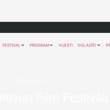
FESTIVAL
PROGRAM
VIJESTI
DOLAZIŠ?
P
MFF-2018.
,
Vijesti
otovun Film Festival