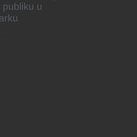
 publiku u
arku
Nema komentara
inehillu, nagradu Maverick za
m “individualnošću, slobodnim
šću šire granice filmskog
 smo dodijelili švicarsko-
ju i scenaristu