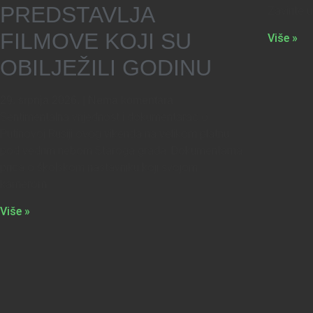
PREDSTAVLJA
Zavirite 
FILMOVE KOJI SU
Više »
OBILJEŽILI GODINU
29. srpnja 2026.
Nema komentara
Sentimentalna vrijednost i dokumentarac o
Putinovoj Rusiji ovog vikenda na velikom platnu
pod vedrim nebom Staroga grada. Dokumentarna
priča o školskom nastavniku koji svojom
kamerom
Više »