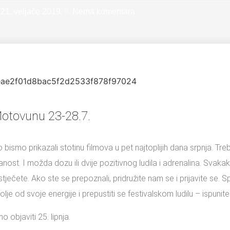
21. veljače 2019.
Nema komentara
 Motovunu 23-28.7.
mo prikazali stotinu filmova u pet najtoplijih dana srpnja. Tre
danost. I možda dozu ili dvije pozitivnog ludila i adrenalina. Svaka
tječete. Ako ste se prepoznali, pridružite nam se i prijavite se. 
bolje od svoje energije i prepustiti se festivalskom ludilu – ispun
bjaviti 25. lipnja.