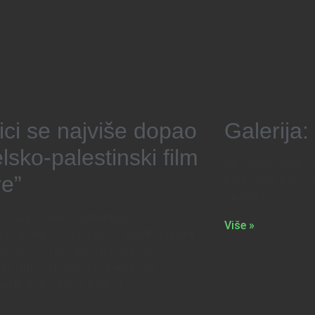
ici se najviše dopao
Galerija:
elsko-palestinski film
26. srpnja 2026.
e”
Pogledajte kako s
Cinehillu!
ja 2026.
Nema komentara
Više »
 programi ovogodišnjeg Cinehilla privukli
o gošća i gostiju, a naš sustav
anja filmova pomogao nam je da
mo koji su vam se naslovi