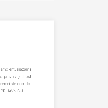
bamo entuzijazam i
ko, prava vrijednost
Spremni ste doći do
ite PRIJAVNICU!