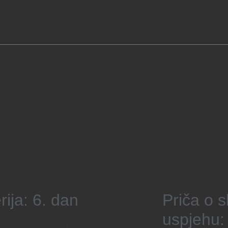
rija: 6. dan
Priča o s
uspjehu:
ja 2026.
Nema komentara