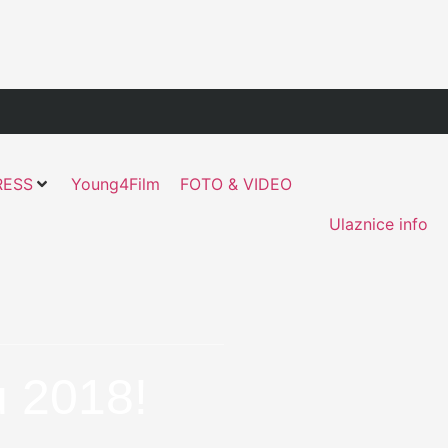
RESS
Young4Film
FOTO & VIDEO
Ulaznice info
u 2018!