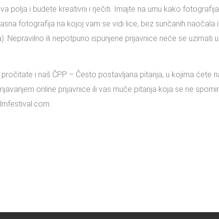
a polja i budete kreativni i rječiti. Imajte na umu kako fotografij
 jasna fotografija na kojoj vam se vidi lice, bez sunčanih naočala 
). Nepravilno ili nepotpuno ispunjene prijavnice neće se uzimati u
pročitate i naš ČPP – Često postavljana pitanja, u kojima ćete n
njavanjem online prijavnice ili vas muče pitanja koja se ne spom
lmfestival.com.