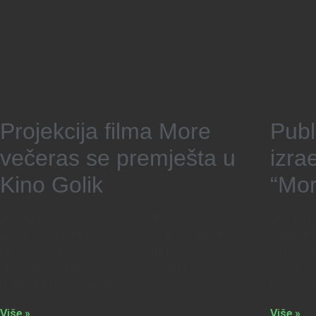
Projekcija filma More
Publ
večeras se premješta u
izra
Kino Golik
“Mor
26. srpnja 2026.
Nema komentara
26. srpn
Zbog vremenskih uvjeta, večerašnja projekcija
Raznoliki
filma More, najviše ocijenjenog filma prema
su mnoštv
glasovima publike, premješta se iz Kina pod
ocjenjiv
branom u Kino Golik (Franje Račkog 19).
ustanovi
Više »
Više »