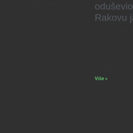
oduševio
u galeriju šestog dana Cinehilla!
Rakovu j
27. srpnja 2026.
Na ovogodišnjem C
filmaše koji svojo
duhom i inovativno
izričaja” opravdano
austrijskom redatel
Više »