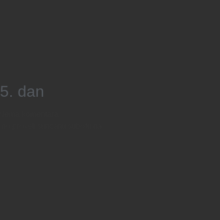
 5. dan
Nema komentara
mo proveli sunčanu subotu na