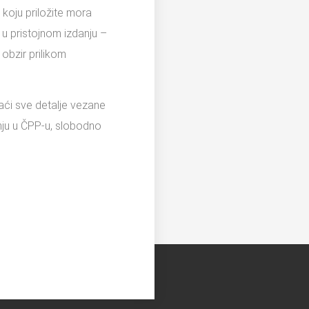
a koju priložite mora
i u pristojnom izdanju –
 obzir prilikom
aći sve detalje vezane
inju u ČPP-u, slobodno