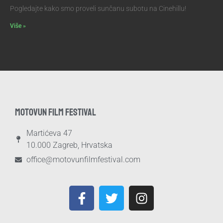
Pogledajte kako smo proveli sunčanu subotu na Cinehillu!
Više »
MOTOVUN FILM FESTIVAL
Martićeva 47
10.000 Zagreb, Hrvatska
office@motovunfilmfestival.com