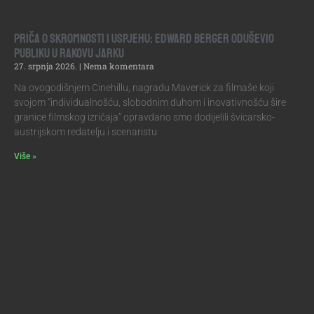
Priča o skromnosti i uspjehu: Edward Berger oduševio
publiku u Rakovu jarku
27. srpnja 2026.
Nema komentara
Na ovogodišnjem Cinehillu, nagradu Maverick za filmaše koji
svojom “individualnošću, slobodnim duhom i inovativnošću šire
granice filmskog izričaja” opravdano smo dodijelili švicarsko-
austrijskom redatelju i scenaristu
Više »