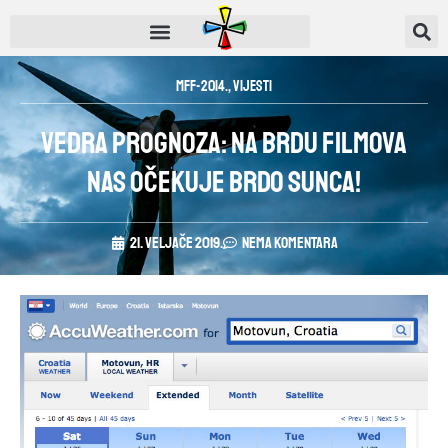
MFF-2014.
,
Vijesti
Vedra prognoza: na brdu filmova
nas očekuje brdo sunca!
21. veljače 2019.
Nema komentara