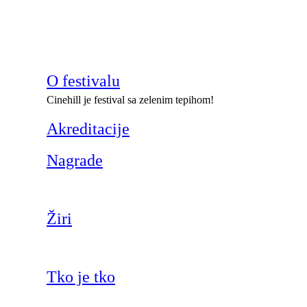
O festivalu
Cinehill je festival sa zelenim tepihom!
Akreditacije
Nagrade
Žiri
Tko je tko