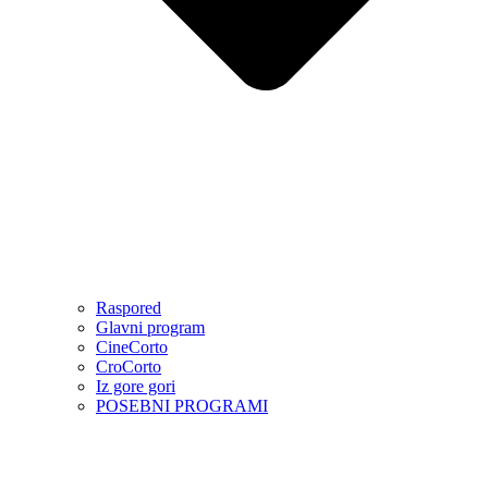
Raspored
Glavni program
CineCorto
CroCorto
Iz gore gori
POSEBNI PROGRAMI