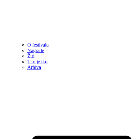
O festivalu
Nagrade
Žiri
Tko je tko
Arhiva