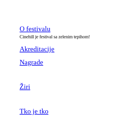
O festivalu
Cinehill je festival sa zelenim tepihom!
Akreditacije
Nagrade
Žiri
Tko je tko