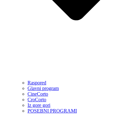
Raspored
Glavni program
CineCorto
CroCorto
Iz gore gori
POSEBNI PROGRAMI