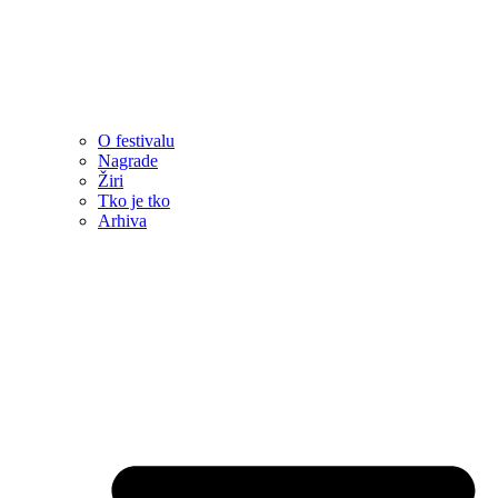
O festivalu
Nagrade
Žiri
Tko je tko
Arhiva