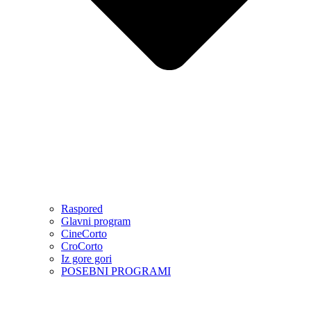
Raspored
Glavni program
CineCorto
CroCorto
Iz gore gori
POSEBNI PROGRAMI