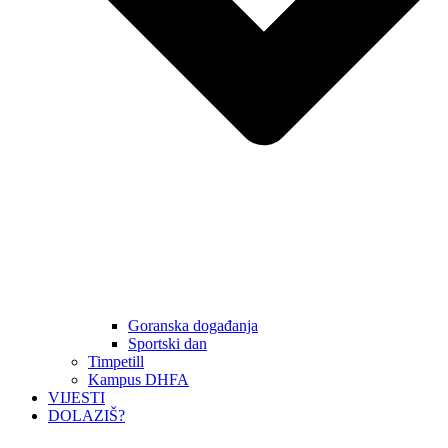
Goranska događanja
Sportski dan
Timpetill
Kampus DHFA
VIJESTI
DOLAZIŠ?