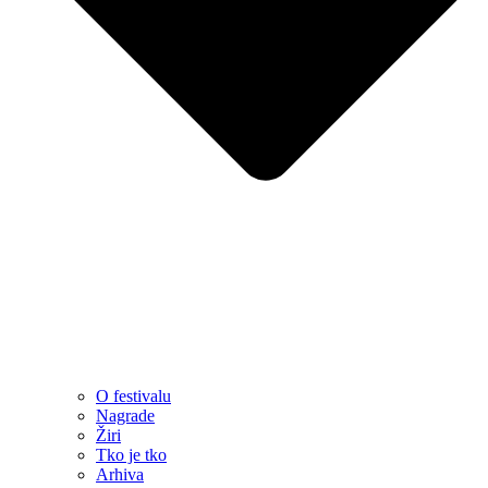
O festivalu
Nagrade
Žiri
Tko je tko
Arhiva