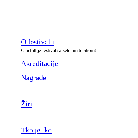
O festivalu
Cinehill je festival sa zelenim tepihom!
Akreditacije
Nagrade
Žiri
Tko je tko