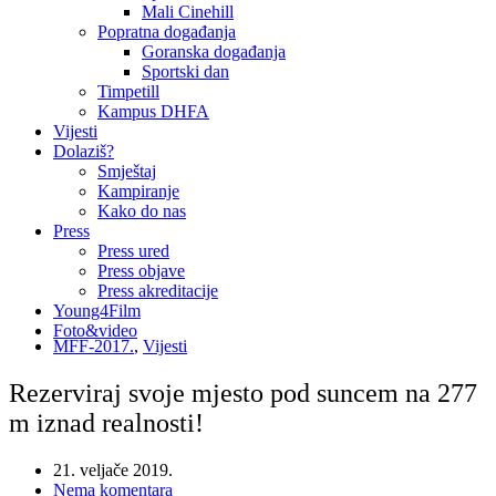
Mali Cinehill
Popratna događanja
Goranska događanja
Sportski dan
Timpetill
Kampus DHFA
Vijesti
Dolaziš?
Smještaj
Kampiranje
Kako do nas
Press
Press ured
Press objave
Press akreditacije
Young4Film
Foto&video
MFF-2017.
,
Vijesti
Rezerviraj svoje mjesto pod suncem na 277
m iznad realnosti!
21. veljače 2019.
Nema komentara