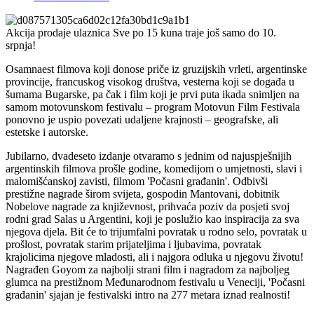
Akcija prodaje ulaznica Sve po 15 kuna traje još samo do 10.
srpnja!
Osamnaest filmova koji donose priče iz gruzijskih vrleti, argentinske
provincije, francuskog visokog društva, vesterna koji se događa u
šumama Bugarske, pa čak i film koji je prvi puta ikada snimljen na
samom motovunskom festivalu – program Motovun Film Festivala
ponovno je uspio povezati udaljene krajnosti – geografske, ali
estetske i autorske.
Jubilarno, dvadeseto izdanje otvaramo s jednim od najuspješnijih
argentinskih filmova prošle godine, komedijom o umjetnosti, slavi i
malomišćanskoj zavisti, filmom 'Počasni građanin'. Odbivši
prestižne nagrade širom svijeta, gospodin Mantovani, dobitnik
Nobelove nagrade za književnost, prihvaća poziv da posjeti svoj
rodni grad Salas u Argentini, koji je poslužio kao inspiracija za sva
njegova djela. Bit će to trijumfalni povratak u rodno selo, povratak u
prošlost, povratak starim prijateljima i ljubavima, povratak
krajolicima njegove mladosti, ali i najgora odluka u njegovu životu!
Nagrađen Goyom za najbolji strani film i nagradom za najboljeg
glumca na prestižnom Međunarodnom festivalu u Veneciji, 'Počasni
građanin' sjajan je festivalski intro na 277 metara iznad realnosti!