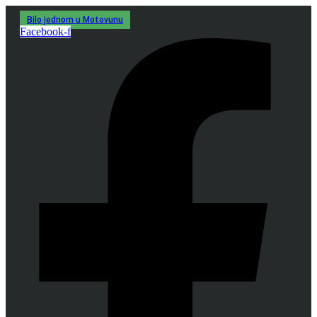
Idi
Bilo jednom u Motovunu
na
Facebook-f
sadržaj