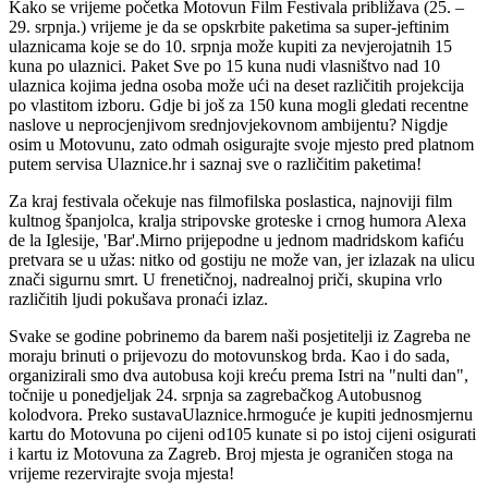
Kako se vrijeme početka Motovun Film Festivala približava (25. –
29. srpnja.) vrijeme je da se opskrbite paketima sa super-jeftinim
ulaznicama koje se do 10. srpnja može kupiti za nevjerojatnih 15
kuna po ulaznici. Paket Sve po 15 kuna nudi vlasništvo nad 10
ulaznica kojima jedna osoba može ući na deset različitih projekcija
po vlastitom izboru. Gdje bi još za 150 kuna mogli gledati recentne
naslove u neprocjenjivom srednjovjekovnom ambijentu? Nigdje
osim u Motovunu, zato odmah osigurajte svoje mjesto pred platnom
putem servisa Ulaznice.hr i saznaj sve o različitim paketima!
Za kraj festivala očekuje nas filmofilska poslastica, najnoviji film
kultnog španjolca, kralja stripovske groteske i crnog humora Alexa
de la Iglesije, 'Bar'.Mirno prijepodne u jednom madridskom kafiću
pretvara se u užas: nitko od gostiju ne može van, jer izlazak na ulicu
znači sigurnu smrt. U frenetičnoj, nadrealnoj priči, skupina vrlo
različitih ljudi pokušava pronaći izlaz.
Svake se godine pobrinemo da barem naši posjetitelji iz Zagreba ne
moraju brinuti o prijevozu do motovunskog brda. Kao i do sada,
organizirali smo dva autobusa koji kreću prema Istri na "nulti dan",
točnije u ponedjeljak 24. srpnja sa zagrebačkog Autobusnog
kolodvora. Preko sustavaUlaznice.hrmoguće je kupiti jednosmjernu
kartu do Motovuna po cijeni od105 kunate si po istoj cijeni osigurati
i kartu iz Motovuna za Zagreb. Broj mjesta je ograničen stoga na
vrijeme rezervirajte svoja mjesta!