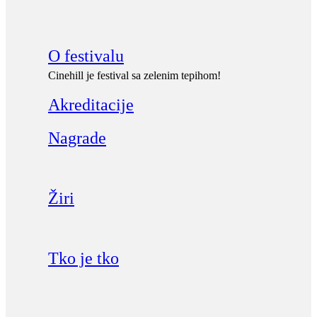
O festivalu
Cinehill je festival sa zelenim tepihom!
Akreditacije
Nagrade
Žiri
Tko je tko