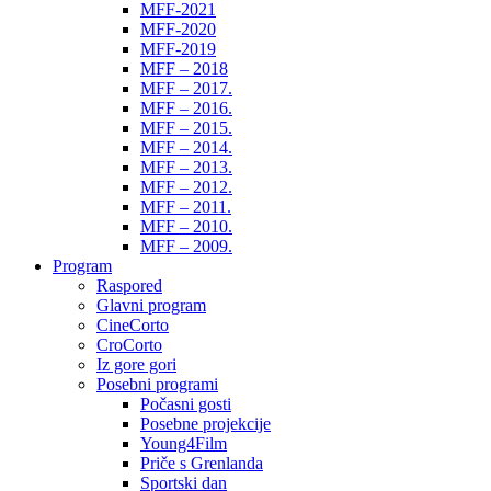
MFF-2021
MFF-2020
MFF-2019
MFF – 2018
MFF – 2017.
MFF – 2016.
MFF – 2015.
MFF – 2014.
MFF – 2013.
MFF – 2012.
MFF – 2011.
MFF – 2010.
MFF – 2009.
Program
Raspored
Glavni program
CineCorto
CroCorto
Iz gore gori
Posebni programi
Počasni gosti
Posebne projekcije
Young4Film
Priče s Grenlanda
Sportski dan