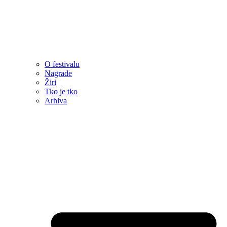
O festivalu
Nagrade
Žiri
Tko je tko
Arhiva