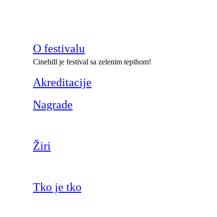
O festivalu
Cinehill je festival sa zelenim tepihom!
Akreditacije
Nagrade
Žiri
Tko je tko