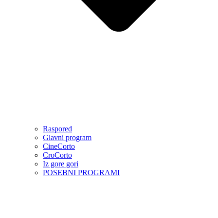
Raspored
Glavni program
CineCorto
CroCorto
Iz gore gori
POSEBNI PROGRAMI