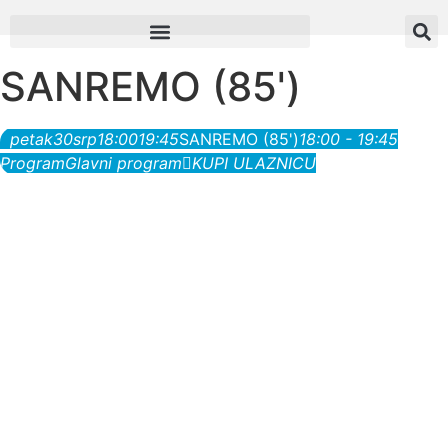
SANREMO (85')
petak
30
srp
18:00
19:45
SANREMO (85')
18:00 - 19:45
Program
Glavni program
KUPI ULAZNICU