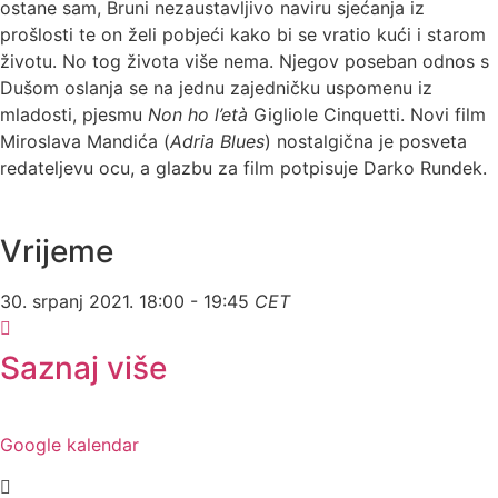
ostane sam, Bruni nezaustavljivo naviru sjećanja iz
prošlosti te on želi pobjeći kako bi se vratio kući i starom
životu. No tog života više nema. Njegov poseban odnos s
Dušom oslanja se na jednu zajedničku uspomenu iz
mladosti, pjesmu
Non ho l’età
Gigliole Cinquetti. Novi film
Miroslava Mandića (
Adria Blues
) nostalgična je posveta
redateljevu ocu, a glazbu za film potpisuje Darko Rundek.
Vrijeme
30. srpanj 2021.
18:00
-
19:45
CET
Saznaj više
Google kalendar