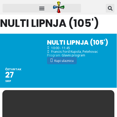
NULTI LIPNJA (105')
NULTI LIPNJA (105')
10:00 - 11:45
Francis Ford Kupola
, Petehovac
Program
Glavni program
Kupi ulaznicu
ČETVRTAK
27
SRP