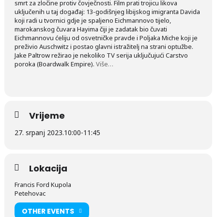
smrt za zločine protiv čovječnosti. Film prati trojicu likova
uključenih u taj događaj: 13-godišnjeg libijskog imigranta Davida
koji radi u tvornici gdje je spaljeno Eichmannovo tijelo,
marokanskog čuvara Hayima čiji je zadatak bio čuvati
Eichmannovu ćeliju od osvetničke pravde i Poljaka Miche koji je
preživio Auschwitz i postao glavni istražitelj na strani optužbe.
Jake Paltrow režirao je nekoliko TV serija uključujući Carstvo
poroka (Boardwalk Empire).
Više…
Vrijeme
27. srpanj 2023.
10:00
-
11:45
Lokacija
Francis Ford Kupola
Petehovac
OTHER EVENTS