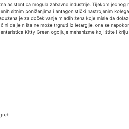
zna asistentica mogula zabavne industrije. Tijekom jednog 
unjenih sitnim poniženjima i antagonistički nastrojenim kole
užena je za dočekivanje mladih žena koje misle da dolaze
e čini da je ništa ne može trgnuti iz letargije, ona se napok
taristica Kitty Green ogoljuje mehanizme koji štite i kriju
agreb