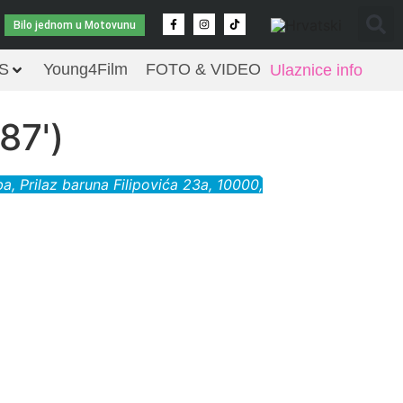
Bilo jednom u Motovunu
S
Young4Film
FOTO & VIDEO
Ulaznice info
87')
ba
, Prilaz baruna Filipovića 23a, 10000,