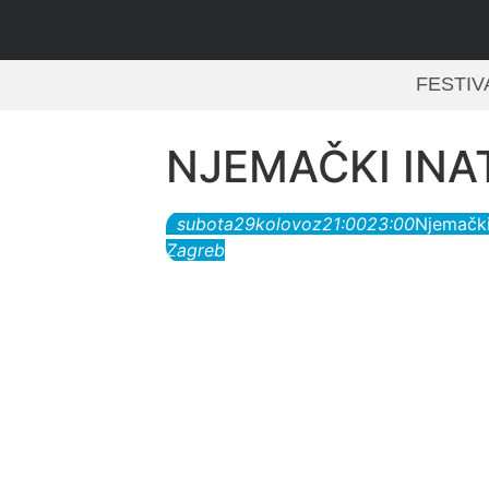
FESTIV
NJEMAČKI INAT 
subota
29
kolovoz
21:00
23:00
Njemački
Zagreb