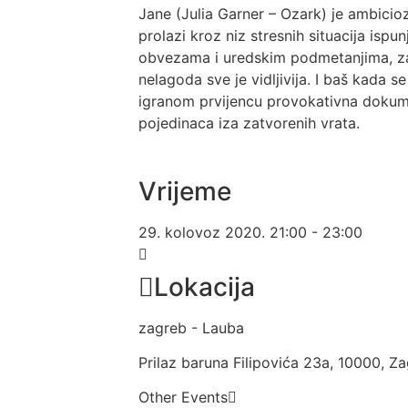
Jane (Julia Garner – Ozark) je ambicio
prolazi kroz niz stresnih situacija isp
obvezama i uredskim podmetanjima, zad
nelagoda sve je vidljivija. I baš kada s
igranom prvijencu provokativna dokumen
pojedinaca iza zatvorenih vrata.
Vrijeme
29. kolovoz 2020.
21:00
-
23:00
Lokacija
zagreb - Lauba
Prilaz baruna Filipovića 23a, 10000, Z
Other Events