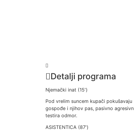
Detalji programa
Njemački inat (15′)
Pod vrelim suncem kupači pokušavaju is
gospođe i njihov pas, pasivno agresivni
testira odmor.
ASISTENTICA (87′)