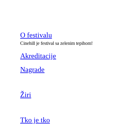
O festivalu
Cinehill je festival sa zelenim tepihom!
Akreditacije
Nagrade
Žiri
Tko je tko