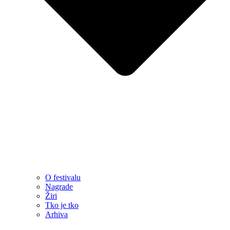
O festivalu
Nagrade
Žiri
Tko je tko
Arhiva