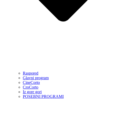
Raspored
Glavni program
CineCorto
CroCorto
Iz gore gori
POSEBNI PROGRAMI