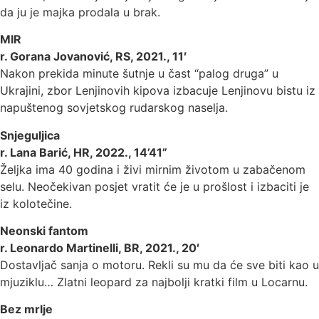
da ju je majka prodala u brak.
MIR
r. Gorana Jovanović, RS, 2021., 11′
Nakon prekida minute šutnje u čast “palog druga” u
Ukrajini, zbor Lenjinovih kipova izbacuje Lenjinovu bistu iz
napuštenog sovjetskog rudarskog naselja.
Snjeguljica
r. Lana Barić, HR, 2022., 14’41”
Željka ima 40 godina i živi mirnim životom u zabačenom
selu. Neočekivan posjet vratit će je u prošlost i izbaciti je
iz kolotečine.
Neonski fantom
r. Leonardo Martinelli, BR, 2021., 20′
Dostavljač sanja o motoru. Rekli su mu da će sve biti kao u
mjuziklu… Zlatni leopard za najbolji kratki film u Locarnu.
Bez mrlje