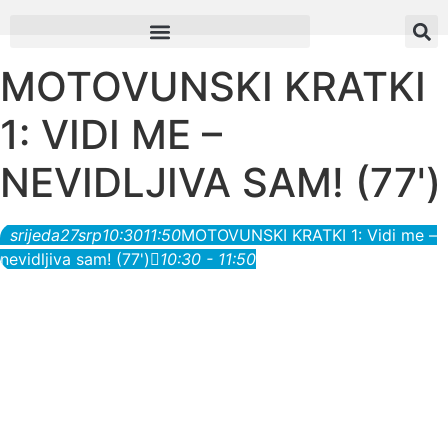
MOTOVUNSKI KRATKI
1: VIDI ME –
NEVIDLJIVA SAM! (77')
srijeda
27
srp
10:30
11:50
MOTOVUNSKI KRATKI 1: Vidi me –
nevidljiva sam! (77')
10:30 - 11:50