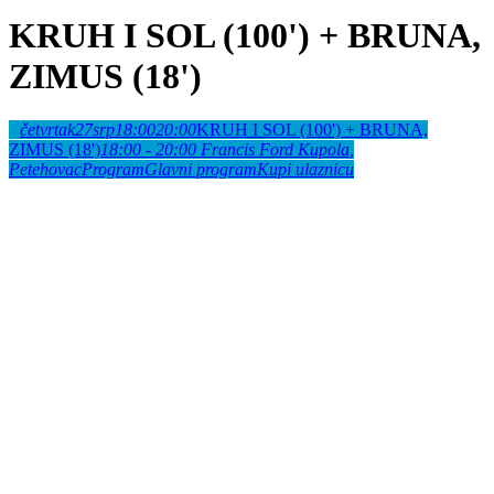
KRUH I SOL (100') + BRUNA,
ZIMUS (18')
četvrtak
27
srp
18:00
20:00
KRUH I SOL (100') + BRUNA,
ZIMUS (18')
18:00 - 20:00
Francis Ford Kupola
,
Petehovac
Program
Glavni program
Kupi ulaznicu