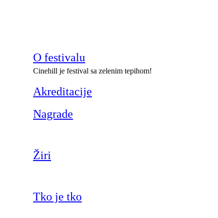
O festivalu
Cinehill je festival sa zelenim tepihom!
Akreditacije
Nagrade
Žiri
Tko je tko