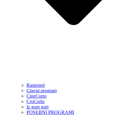
Raspored
Glavni program
CineCorto
CroCorto
Iz gore gori
POSEBNI PROGRAMI