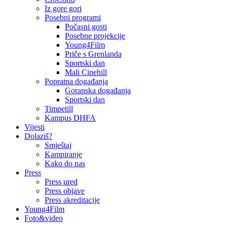
Iz gore gori
Posebni programi
Počasni gosti
Posebne projekcije
Young4Film
Priče s Grenlanda
Sportski dan
Mali Cinehill
Popratna događanja
Goranska događanja
Sportski dan
Timpetill
Kampus DHFA
Vijesti
Dolaziš?
Smještaj
Kampiranje
Kako do nas
Press
Press ured
Press objave
Press akreditacije
Young4Film
Foto&video