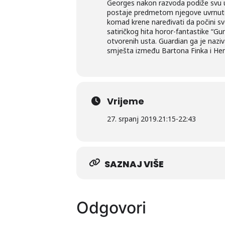
Georges nakon razvoda podiže svu u
postaje predmetom njegove uvrnute o
komad krene naređivati da počini sve
satiričkog hita horor-fantastike “Gu
otvorenih usta. Guardian ga je nazi
smješta između Bartona Finka i Henr
Vrijeme
27. srpanj 2019.
21:15
-
22:43
SAZNAJ VIŠE
Odgovori