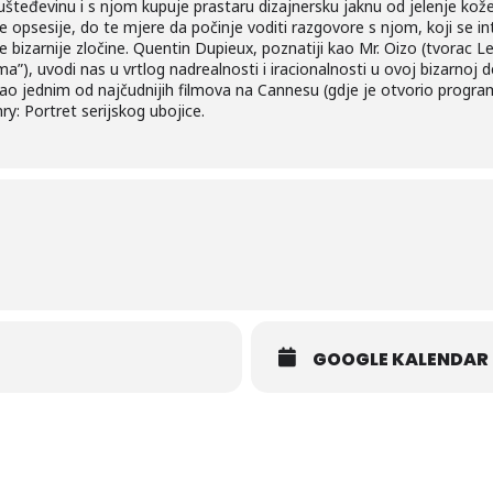
šteđevinu i s njom kupuje prastaru dizajnersku jaknu od jelenje ko
psesije, do te mjere da počinje voditi razgovore s njom, koji se in
 bizarnije zločine. Quentin Dupieux, poznatiji kao Mr. Oizo (tvorac Lev
ma”), uvodi nas u vrtlog nadrealnosti i iracionalnosti u ovoj bizarnoj
vao jednim od najčudnijih filmova na Cannesu (gdje je otvorio program
y: Portret serijskog ubojice.
GOOGLE KALENDAR