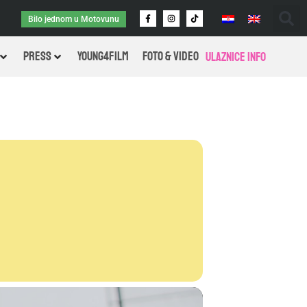
Bilo jednom u Motovunu
PRESS
Young4Film
FOTO & VIDEO
Ulaznice info