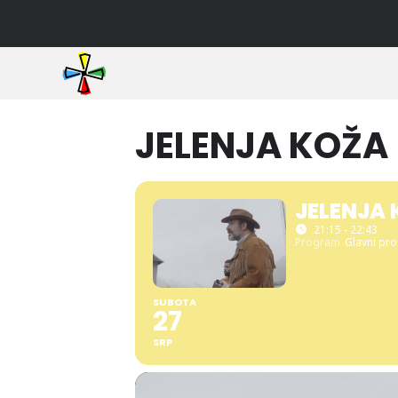
JELENJA KOŽA
JELENJA
21:15 - 22:43
Program
Glavni pr
SUBOTA
27
SRP