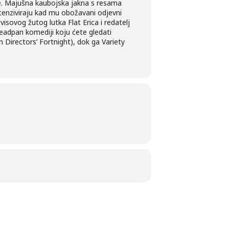
že. Majušna kaubojska jakna s resama
tenziviraju kad mu obožavani odjevni
isovog žutog lutka Flat Erica i redatelj
 deadpan komediji koju ćete gledati
 Directors’ Fortnight), dok ga Variety