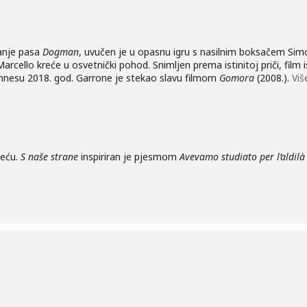
anje pasa
Dogman
, uvučen je u opasnu igru s nasilnim boksačem Simon
rcello kreće u osvetnički pohod. Snimljen prema istinitoj priči, film i
nnesu 2018. god. Garrone je stekao slavu filmom
Gomora
(2008.).
Vi
jeću.
S naše strane
inspiriran je pjesmom
Avevamo studiato per l’aldil