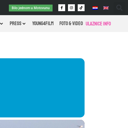
Bilo jednom u Motovunu
PRESS
Young4Film
FOTO & VIDEO
Ulaznice info