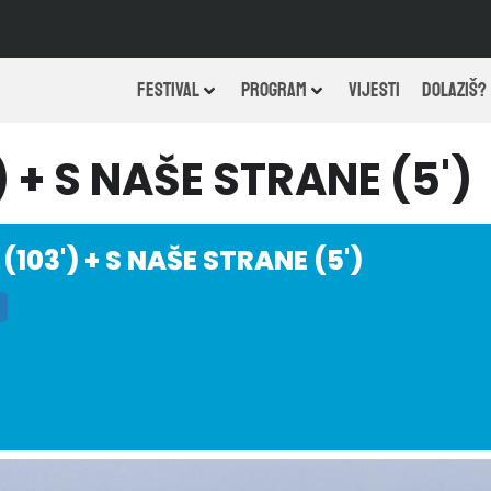
FESTIVAL
PROGRAM
VIJESTI
DOLAZIŠ?
 + S NAŠE STRANE (5')
103') + S NAŠE STRANE (5')