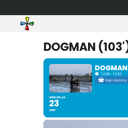
DOGMAN (103')
DOGMAN (
12:00 - 13:50
Kupi ulaznicu
NEDJELJA
23
SRP