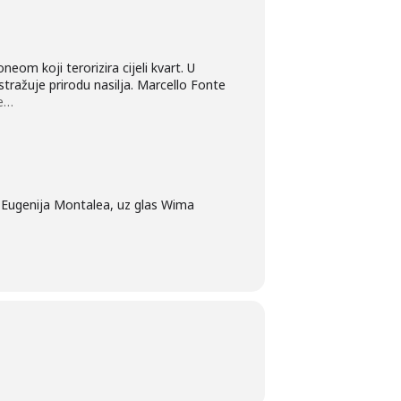
eom koji terorizira cijeli kvart. U
stražuje prirodu nasilja. Marcello Fonte
še…
à
Eugenija Montalea, uz glas Wima