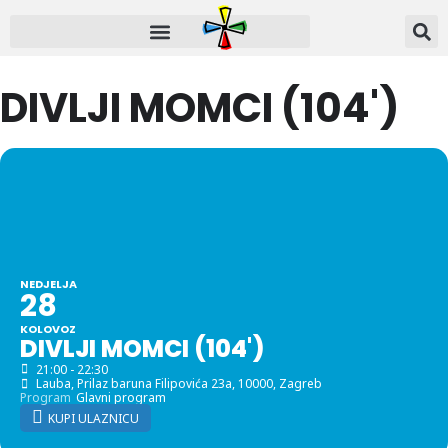
DIVLJI MOMCI (104')
NEDJELJA
28
KOLOVOZ
DIVLJI MOMCI (104')
21:00 - 22:30
Lauba
, Prilaz baruna Filipovića 23a, 10000, Zagreb
Program
Glavni program
KUPI ULAZNICU