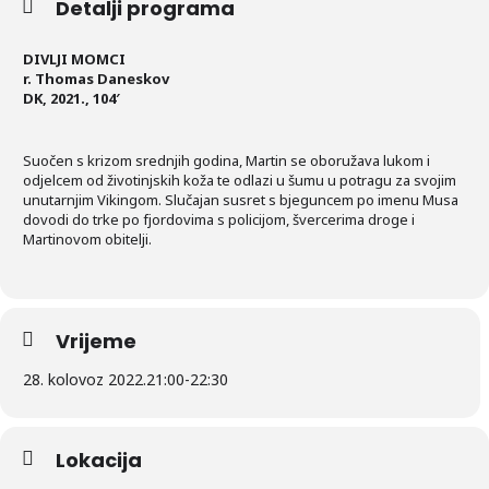
Detalji programa
DIVLJI MOMCI
r. Thomas Daneskov
DK, 2021., 104′
Suočen s krizom srednjih godina, Martin se oboružava lukom i
odjelcem od životinjskih koža te odlazi u šumu u potragu za svojim
unutarnjim Vikingom. Slučajan susret s bjeguncem po imenu Musa
dovodi do trke po fjordovima s policijom, švercerima droge i
Martinovom obitelji.
Vrijeme
28. kolovoz 2022.
21:00
-
22:30
Lokacija