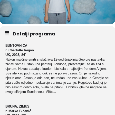
Detalji programa
BUNTOVNICA
r. Charlotte Regan
UK, 2023, 84′
Nakon majčine smrti snalažljiva 12-godišnjakinja Georgie nastavlja
živjeti sama u stanu na periferiji Londona, pretvarajući se da živi s
ujakom. Novac zarađuje krađom bicikala s najboljim frendom Alijem.
Sve ide kao podmazano dok se ne pojavi Jason. On je navodno
njezin otac. Jason je odsutan, neuredan i ne zna kuhati, a Georgie se
pita zašto odjednom pokazuje zanimanje za nju. Pogotovo kad joj je
bilo sasvim dobro solo, hvala na pitanju. Dobitnik glavne nagrade na
ovogodišnjem Sundanceu.
Više…
BRUNA, ZIMUS
r. Marko Bičanić