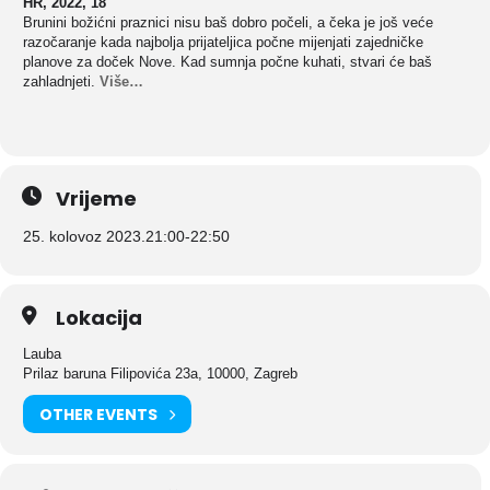
HR, 2022, 18′
Brunini božićni praznici nisu baš dobro počeli, a čeka je još veće
razočaranje kada najbolja prijateljica počne mijenjati zajedničke
planove za doček Nove. Kad sumnja počne kuhati, stvari će baš
zahladnjeti.
Više…
Vrijeme
25. kolovoz 2023.
21:00
-
22:50
Lokacija
Lauba
Prilaz baruna Filipovića 23a, 10000, Zagreb
OTHER EVENTS