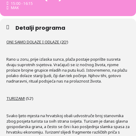
15:00 - 16:15
MAK
Detalji programa
ONI SAMO DOLAZE I ODLAZE (2O’)
Rano u zoru, prije izlaska sunca, plaža postaje poprište susreta
dvaju suprotnih svjetova. Vraćajući se iz noćnog života, njome
prolaze brojne grupice mladih na putu kući. Istovremeno, na plažu
polako dolaze stariji ljudi, čiji dan tek počinje. Njihov tihi, gotovo
nadnaravni, ritual podsjeća nas na prolaznost života.
TURIZAM!
(52′)
Svako ljeto mjesta na hrvatskoj obali udvostruče broj stanovnika
zbog posjeta turista sa svih strana svijeta. Turizam je danas glavna
gospodarska grana, a često se čini i kao posljednja slamka spasa za
hrvatsku ekonomiju.
Turizam!
slijedi fragmente različitih priča s