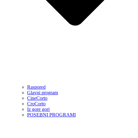
Raspored
Glavni program
CineCorto
CroCorto
Iz gore gori
POSEBNI PROGRAMI