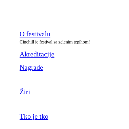
O festivalu
Cinehill je festival sa zelenim tepihom!
Akreditacije
Nagrade
Žiri
Tko je tko