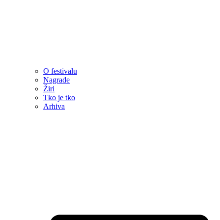
O festivalu
Nagrade
Žiri
Tko je tko
Arhiva