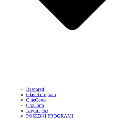
Raspored
Glavni program
CineCorto
CroCorto
Iz gore gori
POSEBNI PROGRAMI