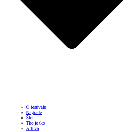
O festivalu
Nagrade
Žiri
Tko je tko
Arhiva