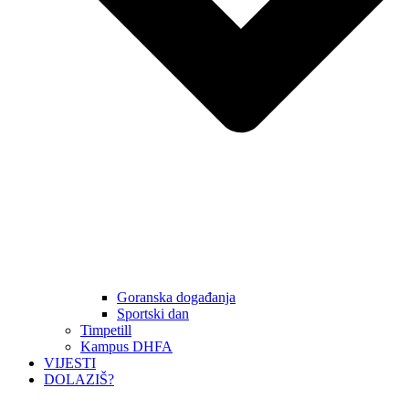
Goranska događanja
Sportski dan
Timpetill
Kampus DHFA
VIJESTI
DOLAZIŠ?