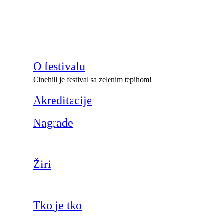
O festivalu
Cinehill je festival sa zelenim tepihom!
Akreditacije
Nagrade
Žiri
Tko je tko