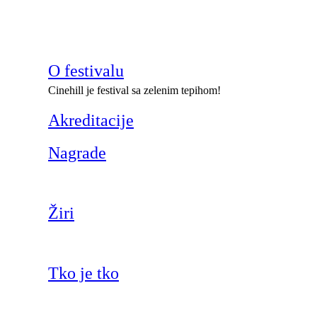
O festivalu
Cinehill je festival sa zelenim tepihom!
Akreditacije
Nagrade
Žiri
Tko je tko