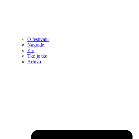
O festivalu
Nagrade
Žiri
Tko je tko
Arhiva