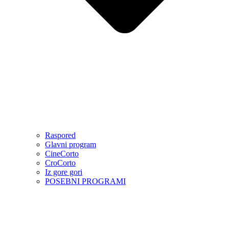
Raspored
Glavni program
CineCorto
CroCorto
Iz gore gori
POSEBNI PROGRAMI