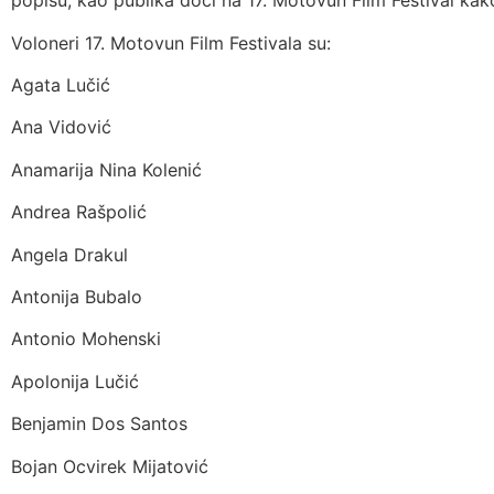
popisu, kao publika doći na 17. Motovun Film Festival kak
Voloneri 17. Motovun Film Festivala su:
Agata Lučić
Ana Vidović
Anamarija Nina Kolenić
Andrea Rašpolić
Angela Drakul
Antonija Bubalo
Antonio Mohenski
Apolonija Lučić
Benjamin Dos Santos
Bojan Ocvirek Mijatović