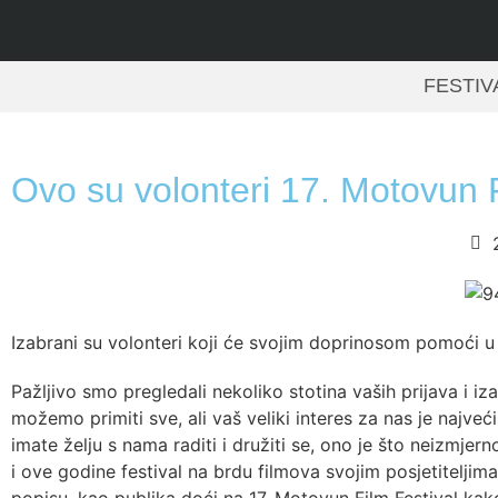
FESTIV
Ovo su volonteri 17. Motovun F
Izabrani su volonteri koji će svojim doprinosom pomoći u r
Pažljivo smo pregledali nekoliko stotina vaših prijava i i
možemo primiti sve, ali vaš veliki interes za nas je najve
imate želju s nama raditi i družiti se, ono je što neizmje
i ove godine festival na brdu filmova svojim posjetiteljim