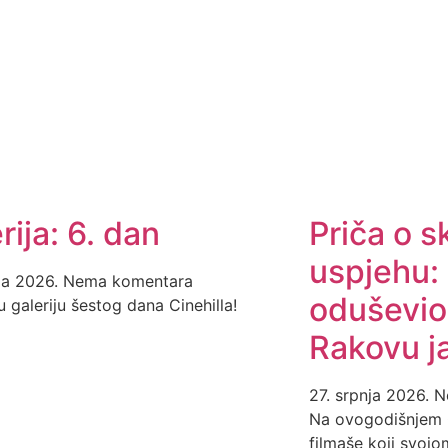
rija: 6. dan
Priča o s
uspjehu:
ja 2026.
Nema komentara
oduševio
 u galeriju šestog dana Cinehilla!
Rakovu j
27. srpnja 2026.
N
Na ovogodišnjem C
filmaše koji svojo