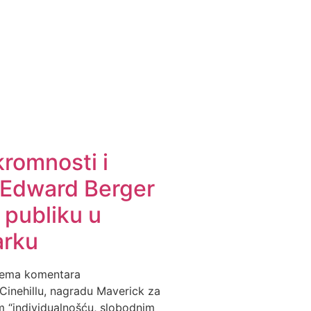
kromnosti i
 Edward Berger
 publiku u
arku
ema komentara
inehillu, nagradu Maverick za
m “individualnošću, slobodnim