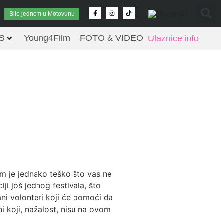
Bilo jednom u Motovunu
S
Young4Film
FOTO & VIDEO
Ulaznice info
nam je jednako teško što vas ne
ji još jednog festivala, što
ani volonteri koji će pomoći da
i koji, nažalost, nisu na ovom