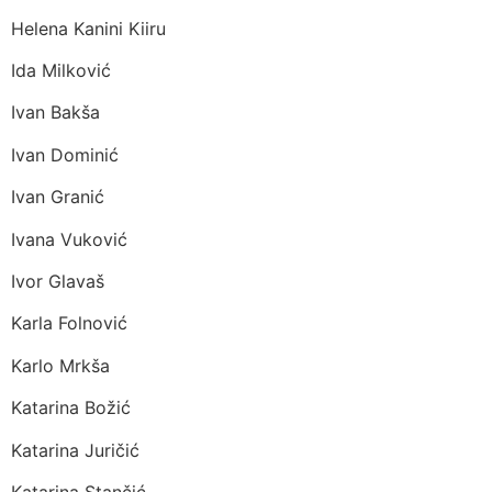
Helena Kanini Kiiru
Ida Milković
Ivan Bakša
Ivan Dominić
Ivan Granić
Ivana Vuković
Ivor Glavaš
Karla Folnović
Karlo Mrkša
Katarina Božić
Katarina Juričić
Katarina Stančić