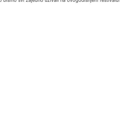
o bismo svi zajedno uživali na ovogodišnjem festivalu!