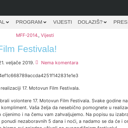
AL
PROGRAM
VIJESTI
DOLAZIŠ?
PRES
MFF-2014.
,
Vijesti
ilm Festivala!
21. veljače 2019.
Nema komentara
ealizaciji 17. Motovun Film Festivala.
zabrali volontere 17. Motovun Film Festivala. Svake godine 
ći kompliment. Vaša želja da nesebično pomognete u realizaci
rno cijenimo i na čemu vam zahvaljujemo. Na popisu su izabr
a ponudi nezaboravnih 5 dana i noći, a nadamo se da će i on