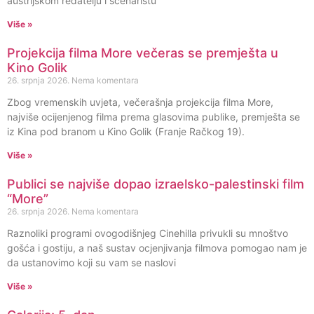
austrijskom redatelju i scenaristu
Više »
Projekcija filma More večeras se premješta u
Kino Golik
26. srpnja 2026.
Nema komentara
Zbog vremenskih uvjeta, večerašnja projekcija filma More,
najviše ocijenjenog filma prema glasovima publike, premješta se
iz Kina pod branom u Kino Golik (Franje Račkog 19).
Više »
Publici se najviše dopao izraelsko-palestinski film
“More”
26. srpnja 2026.
Nema komentara
Raznoliki programi ovogodišnjeg Cinehilla privukli su mnoštvo
gošća i gostiju, a naš sustav ocjenjivanja filmova pomogao nam je
da ustanovimo koji su vam se naslovi
Više »