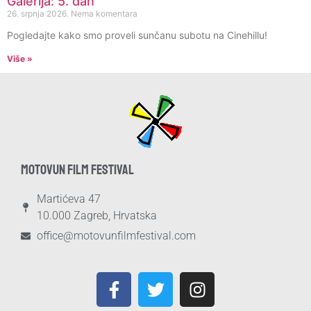
Galerija: 5. dan
26. srpnja 2026.
Nema komentara
Pogledajte kako smo proveli sunčanu subotu na Cinehillu!
Više »
MOTOVUN FILM FESTIVAL
Martićeva 47
10.000 Zagreb, Hrvatska
office@motovunfilmfestival.com