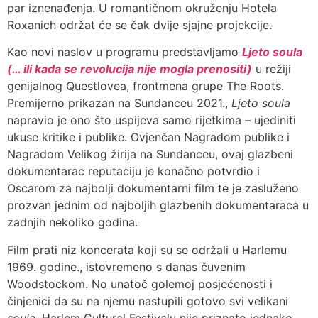
par iznenađenja. U romantičnom okruženju Hotela
Roxanich održat će se čak dvije sjajne projekcije.
Kao novi naslov u programu predstavljamo
Ljeto soula
(… ili kada se revolucija nije mogla prenositi)
u režiji
genijalnog Questlovea, frontmena grupe The Roots.
Premijerno prikazan na Sundanceu 2021.,
Ljeto soula
napravio je ono što uspijeva samo rijetkima – ujediniti
ukuse kritike i publike. Ovjenčan Nagradom publike i
Nagradom Velikog žirija na Sundanceu, ovaj glazbeni
dokumentarac reputaciju je konačno potvrdio i
Oscarom za najbolji dokumentarni film te je zasluženo
prozvan jednim od najboljih glazbenih dokumentaraca u
zadnjih nekoliko godina.
Film prati niz koncerata koji su se održali u Harlemu
1969. godine., istovremeno s danas čuvenim
Woodstockom. No unatoč golemoj posjećenosti i
činjenici da su na njemu nastupili gotovo svi velikani
soula
, Harlem Cultural Festivalu nije priznato jednako