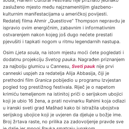
zasluženo mjesto među najznamenitijim glazbeno-
kulturnim manifestacijama u američkoj povijesti.
Redatelj filma Ahmir „Questlove“ Thompson nepravdu je
ispravio ovim energičnim, zabavnim i informativnim
ostvarenjem nakon kojeg još dugo nećete prestati
pjevušiti i tapkati nogom u ritmu legendarnih nastupa.
Osim
Ljeta soula
, na istom mjestu moći ćete pogledati i
dodatnu projekciju
Svetog pauka
. Nagrađen priznanjem
za najbolju glumicu u Cannesu,
Sveti pauk
nije prvi
canneski uspjeh za redatelja Alija Abbasija, čiji je
prethodni film
Granica
pobijedio u programu Izvjestan
pogled tog prestižnog festivala. Riječ je o napetom
krimiću temeljenom na istinitoj priči o serijskom ubojici
koji je ubio 16 žena, a prati novinarku Rahimi koja odlazi
u iranski sveti grad Mašhad kako bi istražila ubojstva
serijskog ubojice koji je uvjeren da djeluje u božje ime.
Broj žrtava raste, no prilika za zadovoljenje pravde sve
je dalje jer mnogi Pauka smatraju junakom.