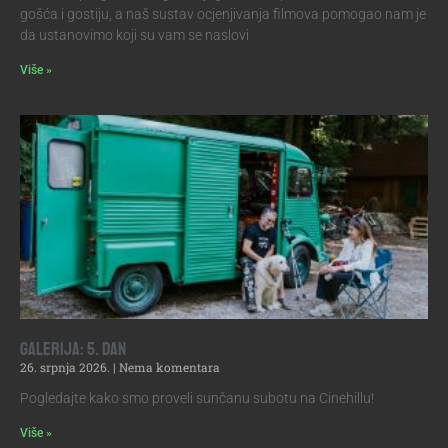
gošća i gostiju, a naš sustav ocjenjivanja filmova pomogao nam je
da ustanovimo koji su vam se naslovi
Više »
Galerija: 5. dan
26. srpnja 2026.
Nema komentara
Pogledajte kako smo proveli sunčanu subotu na Cinehillu!
Više »