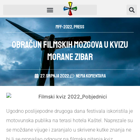
MFF-2022
,
Press
Obračun filmskih mozgova u kvizu
Morane Zibar
27. srpnja 2022.
Nema komentara
Ugodno poslijepodne drugoga dana festivala iskoristila je
motovunska publika na terasi hotela Kaštel. Naprezale su
se moždane vijuge i zaranjalo u skrivene kutke znanja ne
bi li se pronašao odgovor na filmska pitanja kviz