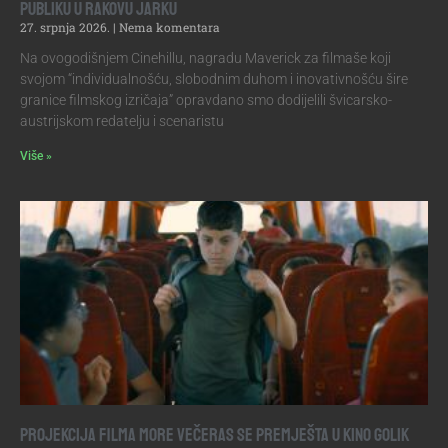
publiku u Rakovu jarku
27. srpnja 2026.
Nema komentara
Na ovogodišnjem Cinehillu, nagradu Maverick za filmaše koji
svojom “individualnošću, slobodnim duhom i inovativnošću šire
granice filmskog izričaja” opravdano smo dodijelili švicarsko-
austrijskom redatelju i scenaristu
Više »
Projekcija filma More večeras se premješta u Kino Golik