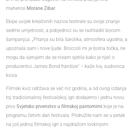
maherice
Morane Zibar
.
Ekipe uvijek kreativnih naziva testirale su svoje znanje
sedme umjetnosti, a pobjednici su se rashladili bocom
šampanjca. „Pitanja su bila šarolika, atmosfera ugodna, a
upoznala sam i nove ljude. Broccoli mi je bolna točka, ne
mogu da vjerujem da se nisam sjetila kako je riječ o
producentici James Bond franšize“ – kaže Iva, sudionica
kviza.
Filmski kviz održava se već niz godina, a od ovog izdanja
toj tradicionalnoj festivalskoj igri dodajemo i jednu novu:
prvo
Svjetsko prvenstvo u filmskoj pantomimi
koje je na
programu četvrti dan festivala. Pridružite nam se u petak
na još jednoj filmskoj igri s najdražom lovkinjom.