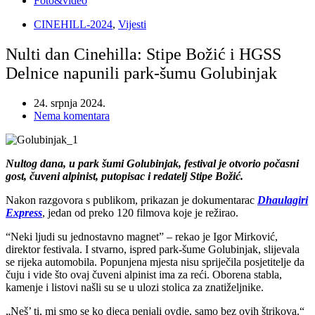
Foto&video
CINEHILL-2024
,
Vijesti
Nulti dan Cinehilla: Stipe Božić i HGSS
Delnice napunili park-šumu Golubinjak
24. srpnja 2024.
Nema komentara
Nultog dana, u park šumi Golubinjak, festival je otvorio počasni
gost, čuveni alpinist, putopisac i redatelj Stipe Božić.
Nakon razgovora s publikom, prikazan je dokumentarac
Dhaulagiri
Express
, jedan od preko 120 filmova koje je režirao.
“Neki ljudi su jednostavno magnet” – rekao je Igor Mirković,
direktor festivala. I stvarno, ispred park-šume Golubinjak, slijevala
se rijeka automobila. Popunjena mjesta nisu spriječila posjetitelje da
čuju i vide što ovaj čuveni alpinist ima za reći. Oborena stabla,
kamenje i listovi našli su se u ulozi stolica za znatiželjnike.
„Neš’ ti, mi smo se ko djeca penjali ovdje, samo bez ovih štrikova.“