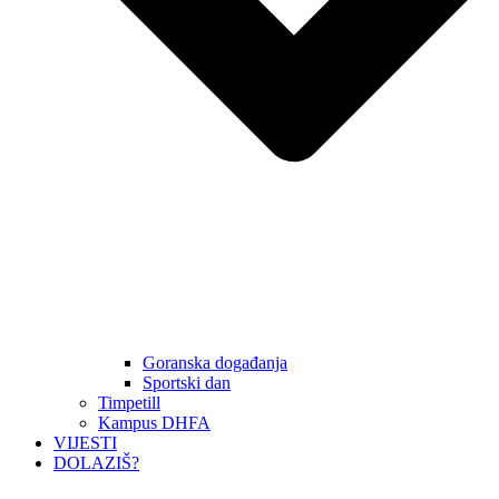
Goranska događanja
Sportski dan
Timpetill
Kampus DHFA
VIJESTI
DOLAZIŠ?