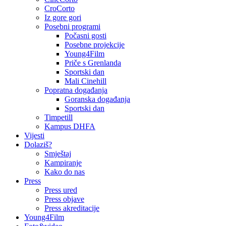
CroCorto
Iz gore gori
Posebni programi
Počasni gosti
Posebne projekcije
Young4Film
Priče s Grenlanda
Sportski dan
Mali Cinehill
Popratna događanja
Goranska događanja
Sportski dan
Timpetill
Kampus DHFA
Vijesti
Dolaziš?
Smještaj
Kampiranje
Kako do nas
Press
Press ured
Press objave
Press akreditacije
Young4Film