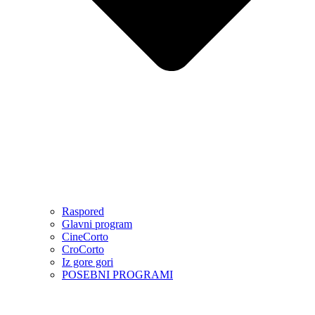
Raspored
Glavni program
CineCorto
CroCorto
Iz gore gori
POSEBNI PROGRAMI