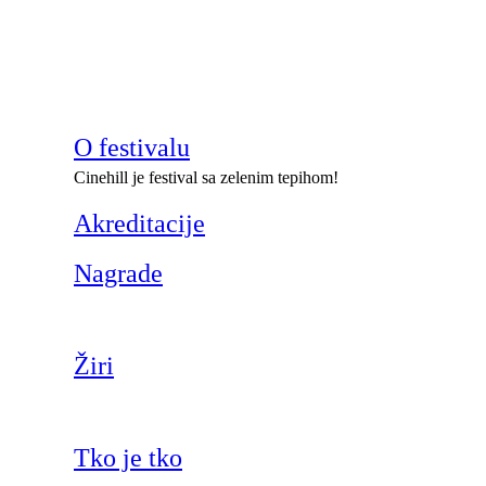
O festivalu
Cinehill je festival sa zelenim tepihom!
Akreditacije
Nagrade
Žiri
Tko je tko