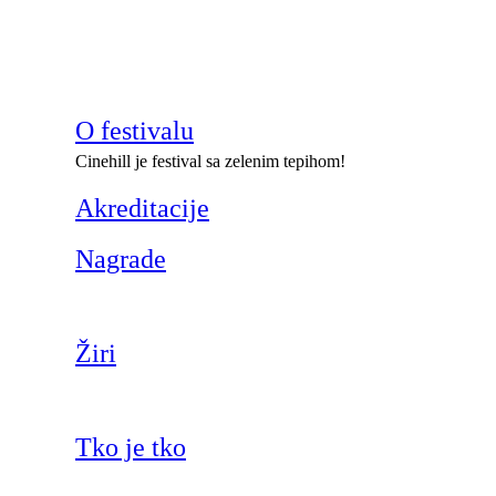
O festivalu
Cinehill je festival sa zelenim tepihom!
Akreditacije
Nagrade
Žiri
Tko je tko