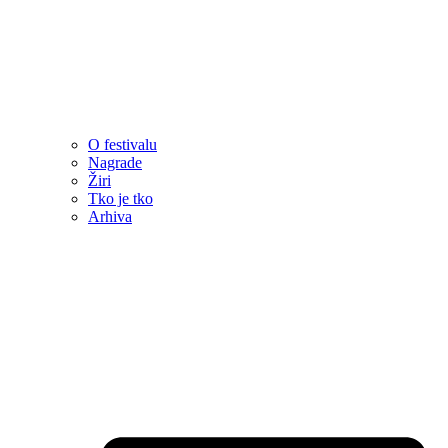
O festivalu
Nagrade
Žiri
Tko je tko
Arhiva