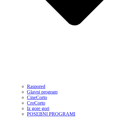
Raspored
Glavni program
CineCorto
CroCorto
Iz gore gori
POSEBNI PROGRAMI