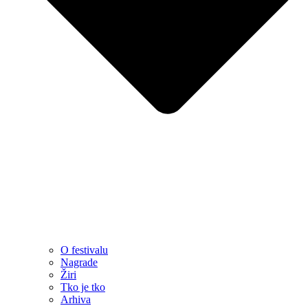
O festivalu
Nagrade
Žiri
Tko je tko
Arhiva