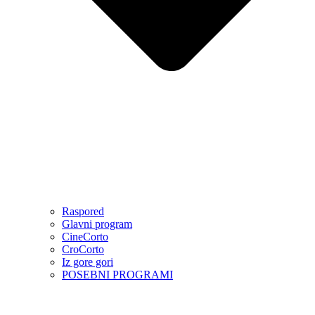
Raspored
Glavni program
CineCorto
CroCorto
Iz gore gori
POSEBNI PROGRAMI