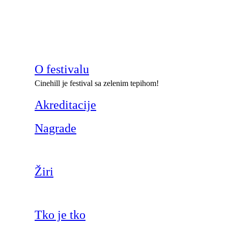
O festivalu
Cinehill je festival sa zelenim tepihom!
Akreditacije
Nagrade
Žiri
Tko je tko