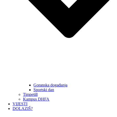
Goranska događanja
Sportski dan
Timpetill
Kampus DHFA
VIJESTI
DOLAZIŠ?