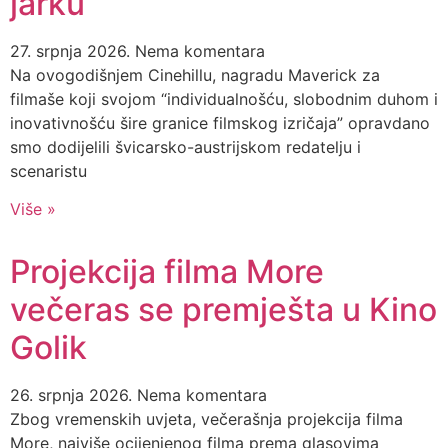
jarku
27. srpnja 2026.
Nema komentara
Na ovogodišnjem Cinehillu, nagradu Maverick za
filmaše koji svojom “individualnošću, slobodnim duhom i
inovativnošću šire granice filmskog izričaja” opravdano
smo dodijelili švicarsko-austrijskom redatelju i
scenaristu
Više »
Projekcija filma More
večeras se premješta u Kino
Golik
26. srpnja 2026.
Nema komentara
Zbog vremenskih uvjeta, večerašnja projekcija filma
More, najviše ocijenjenog filma prema glasovima