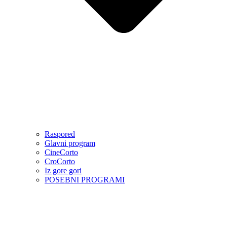
Raspored
Glavni program
CineCorto
CroCorto
Iz gore gori
POSEBNI PROGRAMI