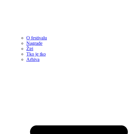
O festivalu
Nagrade
Žiri
Tko je tko
Arhiva