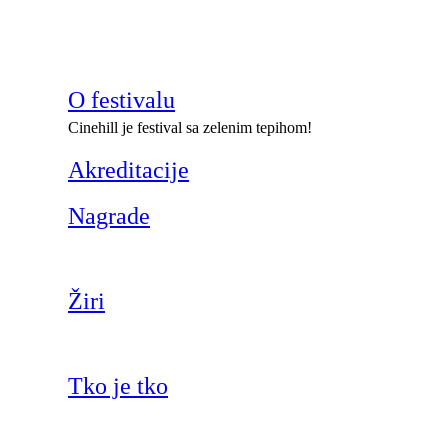
O festivalu
Cinehill je festival sa zelenim tepihom!
Akreditacije
Nagrade
Žiri
Tko je tko