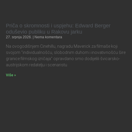
Priča o skromnosti i uspjehu: Edward Berger
oduševio publiku u Rakovu jarku
27. srpnja 2026.
Nema komentara
Na ovogodišnjem Cinehillu, nagradu Maverick za filmaše koji
svojom “individualnošću, slobodnim duhom i inovativnošću šire
granice filmskog izričaja” opravdano smo dodijelili švicarsko-
austrijskom redatelju i scenaristu
Više »