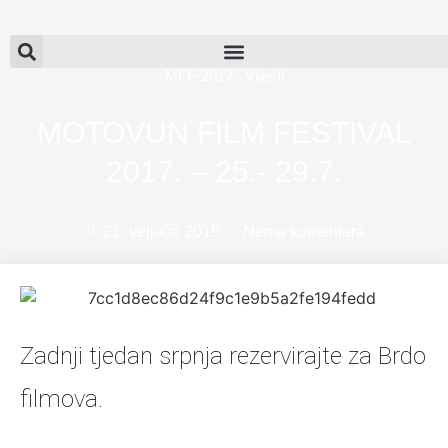
MFF-2017.
,
Vijesti
MOTOVUN FILM FESTIVAL
2017. – 25.- 29.7.
21. veljače 2019.
Nema komentara
Zadnji tjedan srpnja rezervirajte za Brdo
filmova.