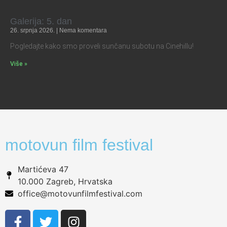
Galerija: 5. dan
26. srpnja 2026.
Nema komentara
Pogledajte kako smo proveli sunčanu subotu na Cinehillu!
Više »
motovun film festival
Martićeva 47
10.000 Zagreb, Hrvatska
office@motovunfilmfestival.com