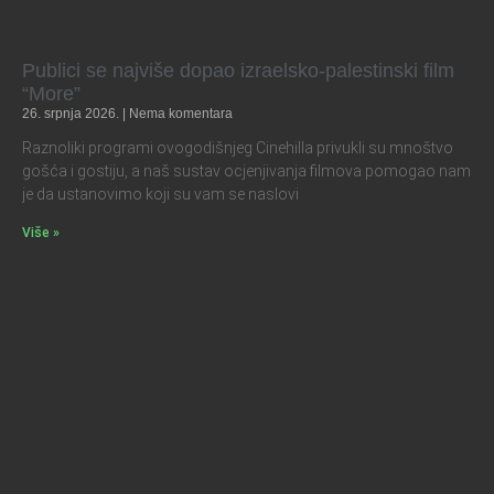
Publici se najviše dopao izraelsko-palestinski film
“More”
26. srpnja 2026.
Nema komentara
Raznoliki programi ovogodišnjeg Cinehilla privukli su mnoštvo
gošća i gostiju, a naš sustav ocjenjivanja filmova pomogao nam
je da ustanovimo koji su vam se naslovi
Više »