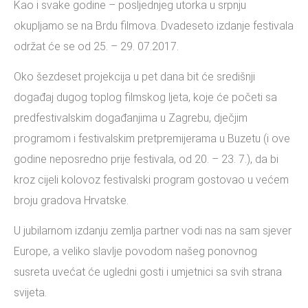
Kao i svake godine – posljednjeg utorka u srpnju
okupljamo se na Brdu filmova. Dvadeseto izdanje festivala
održat će se od 25. – 29. 07.2017.
Oko šezdeset projekcija u pet dana bit će središnji
događaj dugog toplog filmskog ljeta, koje će početi sa
predfestivalskim događanjima u Zagrebu, dječjim
programom i festivalskim pretpremijerama u Buzetu (i ove
godine neposredno prije festivala, od 20. – 23. 7.), da bi
kroz cijeli kolovoz festivalski program gostovao u većem
broju gradova Hrvatske.
U jubilarnom izdanju zemlja partner vodi nas na sam sjever
Europe, a veliko slavlje povodom našeg ponovnog
susreta uvećat će ugledni gosti i umjetnici sa svih strana
svijeta.