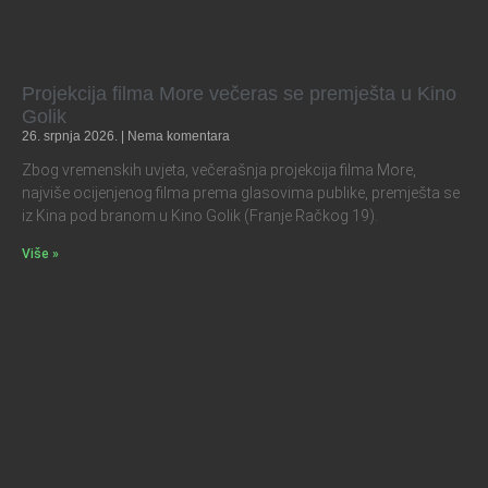
Projekcija filma More večeras se premješta u Kino
Golik
26. srpnja 2026.
Nema komentara
Zbog vremenskih uvjeta, večerašnja projekcija filma More,
najviše ocijenjenog filma prema glasovima publike, premješta se
iz Kina pod branom u Kino Golik (Franje Račkog 19).
Više »