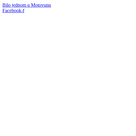
Idi
Bilo jednom u Motovunu
na
Facebook-f
sadržaj