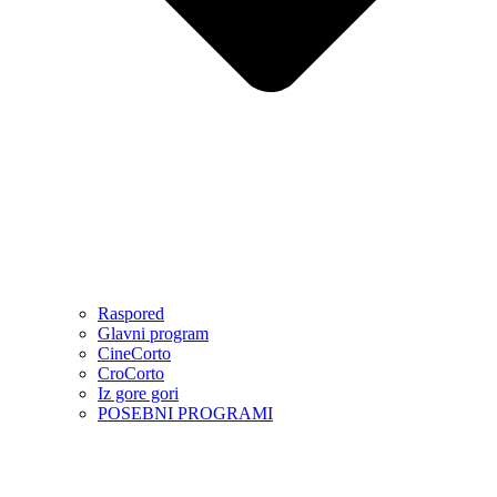
Raspored
Glavni program
CineCorto
CroCorto
Iz gore gori
POSEBNI PROGRAMI