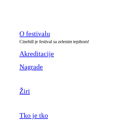
O festivalu
Cinehill je festival sa zelenim tepihom!
Akreditacije
Nagrade
Žiri
Tko je tko