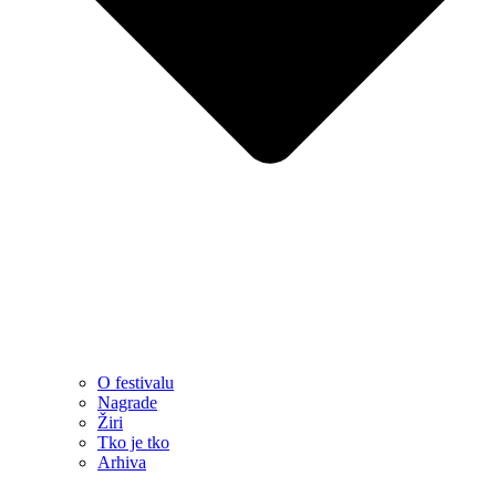
O festivalu
Nagrade
Žiri
Tko je tko
Arhiva