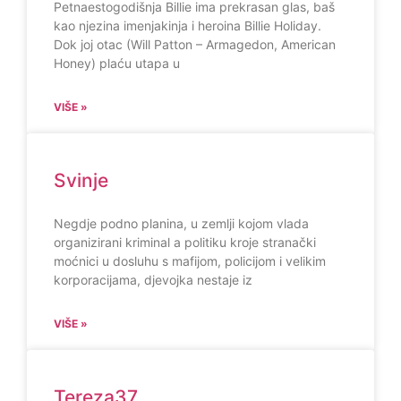
Petnaestogodišnja Billie ima prekrasan glas, baš
kao njezina imenjakinja i heroina Billie Holiday.
Dok joj otac (Will Patton – Armagedon, American
Honey) plaću utapa u
VIŠE »
Svinje
Negdje podno planina, u zemlji kojom vlada
organizirani kriminal a politiku kroje stranački
moćnici u dosluhu s mafijom, policijom i velikim
korporacijama, djevojka nestaje iz
VIŠE »
Tereza37