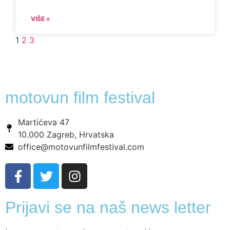
VIŠE »
1
2
3
motovun film festival
Martićeva 47
10.000 Zagreb, Hrvatska
office@motovunfilmfestival.com
Prijavi se na naš news letter