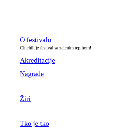
O festivalu
Cinehill je festival sa zelenim tepihom!
Akreditacije
Nagrade
Žiri
Tko je tko