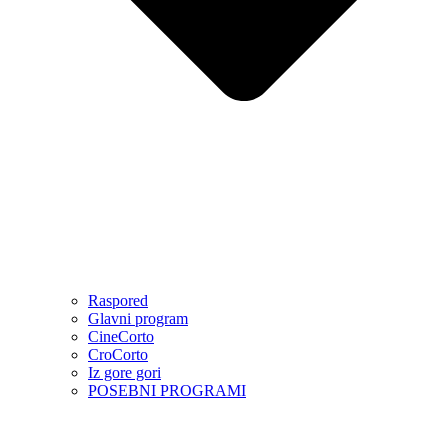
Raspored
Glavni program
CineCorto
CroCorto
Iz gore gori
POSEBNI PROGRAMI