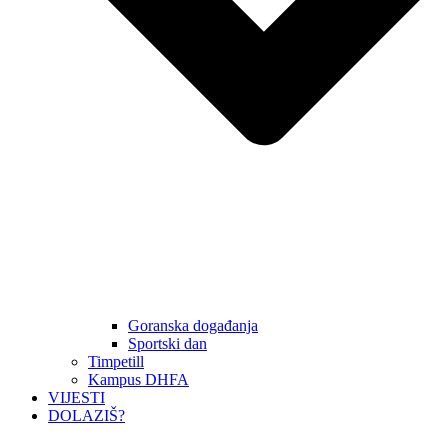
Goranska događanja
Sportski dan
Timpetill
Kampus DHFA
VIJESTI
DOLAZIŠ?