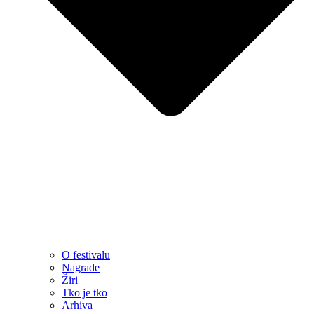
O festivalu
Nagrade
Žiri
Tko je tko
Arhiva