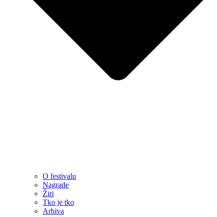
O festivalu
Nagrade
Žiri
Tko je tko
Arhiva