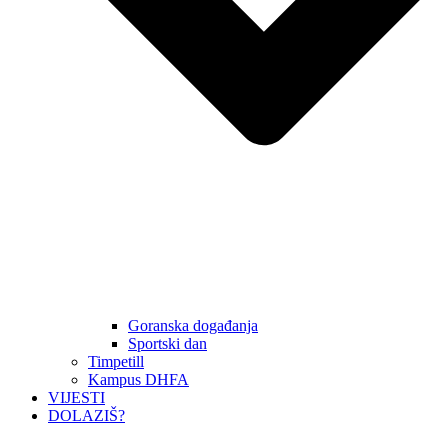
Goranska događanja
Sportski dan
Timpetill
Kampus DHFA
VIJESTI
DOLAZIŠ?