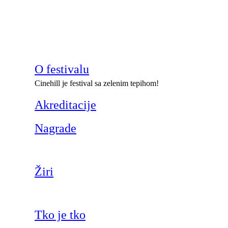
O festivalu
Cinehill je festival sa zelenim tepihom!
Akreditacije
Nagrade
Žiri
Tko je tko