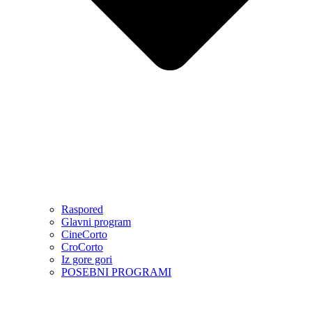
Raspored
Glavni program
CineCorto
CroCorto
Iz gore gori
POSEBNI PROGRAMI