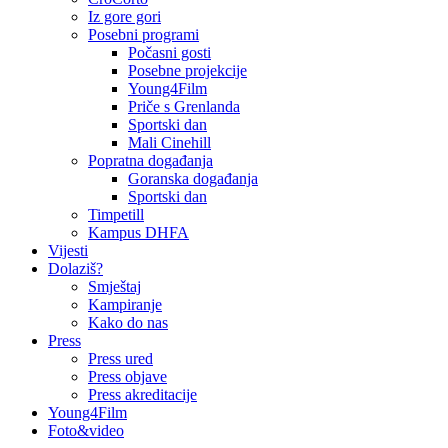
Iz gore gori
Posebni programi
Počasni gosti
Posebne projekcije
Young4Film
Priče s Grenlanda
Sportski dan
Mali Cinehill
Popratna događanja
Goranska događanja
Sportski dan
Timpetill
Kampus DHFA
Vijesti
Dolaziš?
Smještaj
Kampiranje
Kako do nas
Press
Press ured
Press objave
Press akreditacije
Young4Film
Foto&video