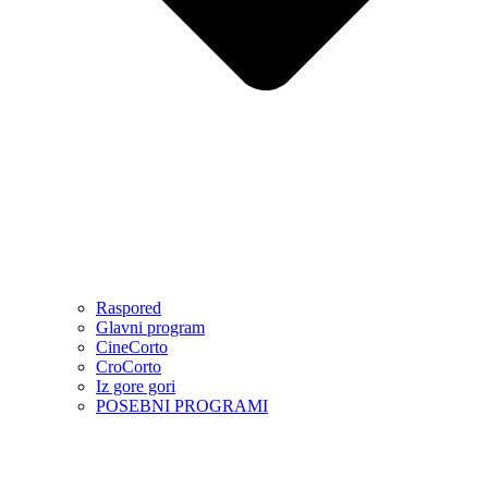
Raspored
Glavni program
CineCorto
CroCorto
Iz gore gori
POSEBNI PROGRAMI