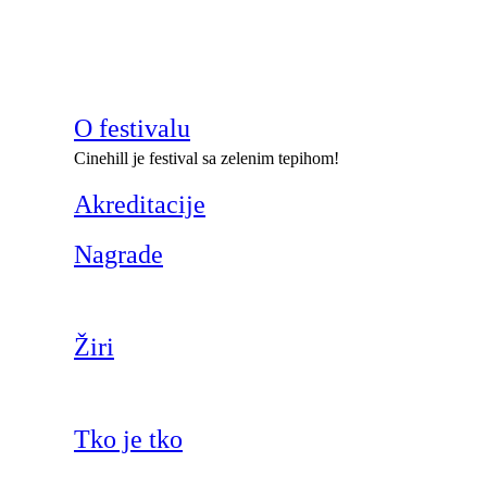
O festivalu
Cinehill je festival sa zelenim tepihom!
Akreditacije
Nagrade
Žiri
Tko je tko