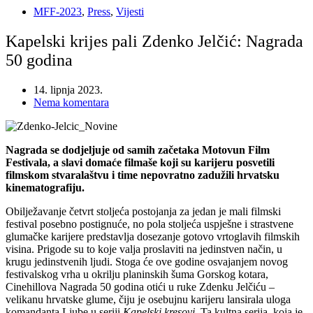
MFF-2023
,
Press
,
Vijesti
Kapelski krijes pali Zdenko Jelčić: Nagrada
50 godina
14. lipnja 2023.
Nema komentara
Nagrada se dodjeljuje od samih začetaka Motovun Film
Festivala, a slavi domaće filmaše koji su karijeru posvetili
filmskom stvaralaštvu i time nepovratno zadužili hrvatsku
kinematografiju.
Obilježavanje četvrt stoljeća postojanja za jedan je mali filmski
festival posebno postignuće, no pola stoljeća uspješne i strastvene
glumačke karijere predstavlja dosezanje gotovo vrtoglavih filmskih
visina. Prigode su to koje valja proslaviti na jedinstven način, u
krugu jedinstvenih ljudi. Stoga će ove godine osvajanjem novog
festivalskog vrha u okrilju planinskih šuma Gorskog kotara,
Cinehillova Nagrada 50 godina otići u ruke Zdenku Jelčiću –
velikanu hrvatske glume, čiju je osebujnu karijeru lansirala uloga
komandanta Ljube u seriji
Kapelski kresovi
. Ta kultna serija, koja je