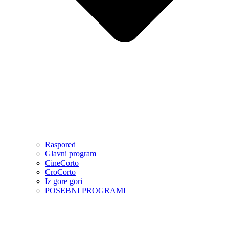
Raspored
Glavni program
CineCorto
CroCorto
Iz gore gori
POSEBNI PROGRAMI