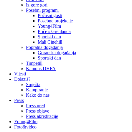
Iz gore gori
Posebni programi
Počasni gosti
Posebne projekcije
Young4Film
Priče s Grenlanda
Sportski dan
Mali Cinehill
Popratna događanja
Goranska događanja
Sportski dan
Timpetill
Kampus DHFA
Vijesti
Dolaziš?
Smještaj
Kampiranje
Kako do nas
Press
Press ured
Press objave
Press akreditacije
Young4Film
Foto&video