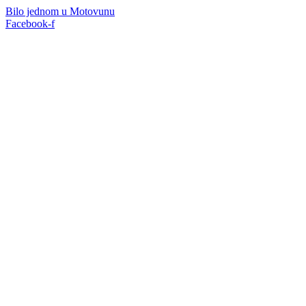
Idi
Bilo jednom u Motovunu
na
Facebook-f
sadržaj